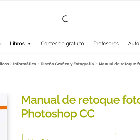
Ir a la
Ir al
navegación
contenido
n
Libros
Contenido gratuito
Profesores
Auto
fesores!
¿Quieres ser autor?
ART FRIDAY 2025
Artículos del blo
ficos
Informática
Diseño Gráfico y Fotografía
Manual de retoque f
ONES DE COMPRA
Contacto
Contenido gratuito
Content restri
er
Política de Cookies
Política de Privacidad y Condiciones de
Manual de retoque fot
ate al sorteo Artcombo
Suscríbete a la newsletter de Marco
Photoshop CC