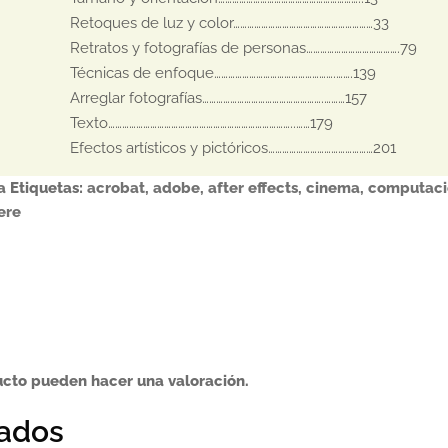
Retoques de luz y color……………………………………………………33

Retratos y fotografías de personas………………………………….79 

Técnicas de enfoque…………………………………………….…….139

Arreglar fotografías…………………………………………….………157

Texto……………………………………………………………………..……179

Efectos artísticos y pictóricos………………………………………201
a
Etiquetas:
acrobat
,
adobe
,
after effects
,
cinema
,
computaci
ere
ucto pueden hacer una valoración.
nados