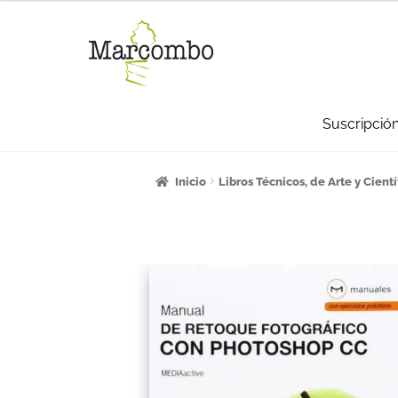
Suscripció
Inicio
¡Bienvenido al apartado para pro
Inicio
Libros Técnicos, de Arte y Cientí
Carrito
Categorías
Checkout
CONDICI
La empresa
Libros
Mi cuenta
Newslett
Sumate a la comunidad Artcombo
Sum