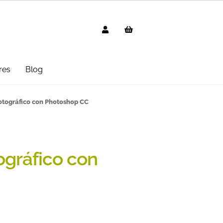
res
Blog
g
AVISO LEGAL
Black Friday 2025
otográfico con Photoshop CC
cted
Distribuidores
Informática
 Uso
PREGUNTAS FRECUENTES
ográfico con
mbo
Suscripción
Test Formulario