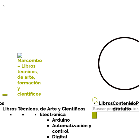
×
Ir a la
Ir al
navegación
contenido
os
Libros
Contenido
P
Búsqueda
Libros Técnicos, de Arte y Científicos
gratuito
de
Electrónica
Arduino
productos
Automatización y
control
Digital