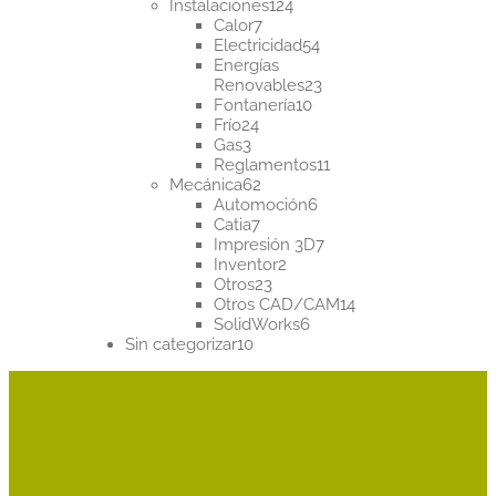
124
productos
Instalaciones
124
7
productos
Calor
7
productos
54
Electricidad
54
productos
Energías
23
Renovables
23
10
productos
Fontanería
10
24
productos
Frío
24
3
productos
Gas
3
productos
11
Reglamentos
11
62
productos
Mecánica
62
productos
6
Automoción
6
7
productos
Catia
7
productos
7
Impresión 3D
7
2
productos
Inventor
2
23
productos
Otros
23
productos
14
Otros CAD/CAM
14
6
productos
SolidWorks
6
10
productos
Sin categorizar
10
productos