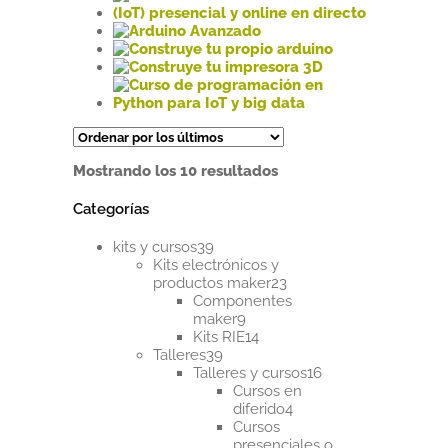
Ordenado
Mostrando los 10 resultados
por
los
Categorías
últimos
39
kits y cursos
39
productos
Kits electrónicos y
23
productos maker
23
productos
Componentes
9
maker
9
productos
14
Kits RIE
14
39
productos
Talleres
39
productos
16
Talleres y cursos
16
productos
Cursos en
4
diferido
4
productos
Cursos
presenciales o