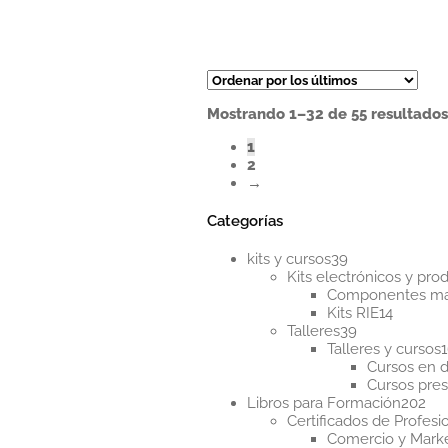
Mostrando 1–32 de 55 resultado
1
2
→
Categorías
39
kits y cursos
39
productos
Kits electrónicos y pr
Componentes m
14
Kits RIE
14
39
product
Talleres
39
productos
Talleres y cursos
Cursos en d
Cursos pres
20
Libros para Formación
202
pr
Certificados de Profesi
Comercio y Mark