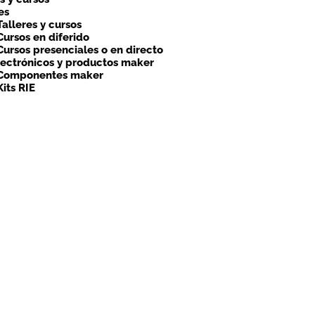
es
Talleres y cursos
Cursos en diferido
Cursos presenciales o en directo
lectrónicos y productos maker
Componentes maker
Kits RIE