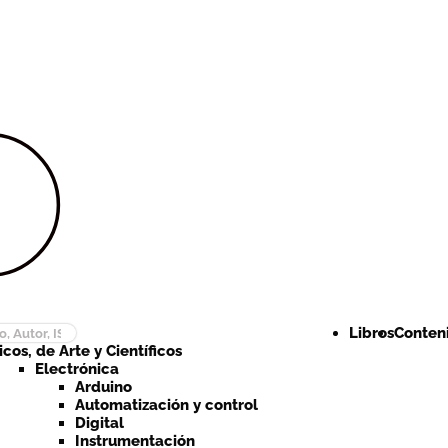
Ir a la
Ir al
navegación
contenido
Libros
Conteni
cos, de Arte y Científicos
Electrónica
Arduino
Automatización y control
Digital
Instrumentación