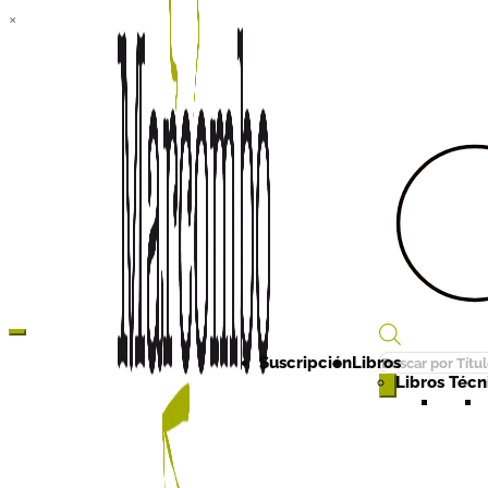
×
Búsqueda
Suscripción
Libros
de
Libros Técni
productos