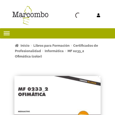
Ir a la
Ir al
navegación
contenido
Inicio
Inicio
Libros para Formación
Certificados de
Profesionalidad
Informática
MF 0233_2
Ofimática (color)
¡Bienvenido al apartado para profesores!
¿Quieres ser autor?
ART FRIDAY 2025
Artículos del blog
AVISO LEGAL