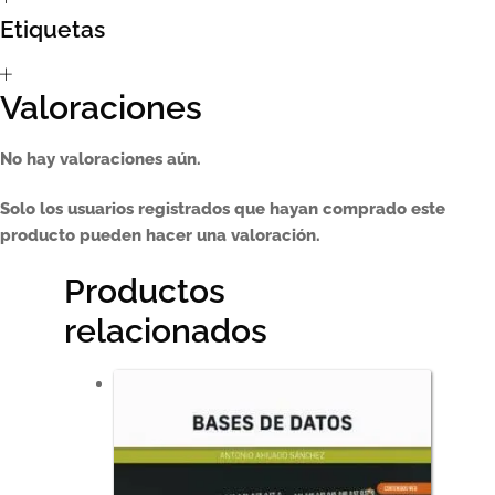
Etiquetas
Sumate al sorteo Artcombo
Suscríbete a la newsletter de Marcombo
Valoraciones
Suscripción
No hay valoraciones aún.
Test Formulario
Solo los usuarios registrados que hayan comprado este
producto pueden hacer una valoración.
Productos
relacionados