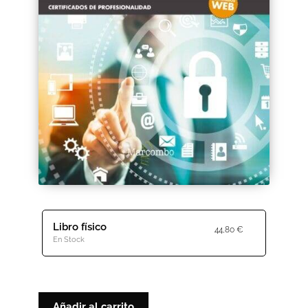
Black Friday 2025
Carrito
Categorías
Checkout
CONDICIONES DE COMPRA
Contacto
Libro físico
Contenido gratuito
44,80
€
En Stock
Content restricted
Distribuidores
Añadir al carrito