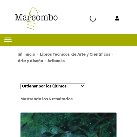
Ir a la
Ir al
navegación
contenido
Inicio
Inicio
Libros Técnicos, de Arte y Científicos
Arte y diseño
Artbooks
¡Bienvenido al apartado para profesores!
¿Quieres ser autor?
Ordenado
Mostrando los 6 resultados
ART FRIDAY 2025
por
los
Artículos del blog
últimos
AVISO LEGAL