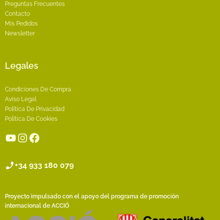
Preguntas Frecuentes
Contacto
Mis Pedidos
Newsletter
Legales
Condiciones De Compra
Aviso Legal
Política De Privacidad
Política De Cookies
YouTube
Instagram
Facebook
+34 933 180 079
Proyecto impulsado con el apoyo del programa de promoción
internacional de ACCIÓ