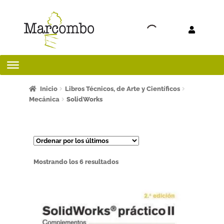
Ir a la
Ir al
navegación
contenido
Inicio
Inicio
Libros Técnicos, de Arte y Científicos
Mecánica
SolidWorks
¡Bienvenido al apartado para profesores!
¿Quieres ser autor?
Ordenado
Mostrando los 6 resultados
ART FRIDAY 2025
por
los
Artículos del blog
últimos
AVISO LEGAL