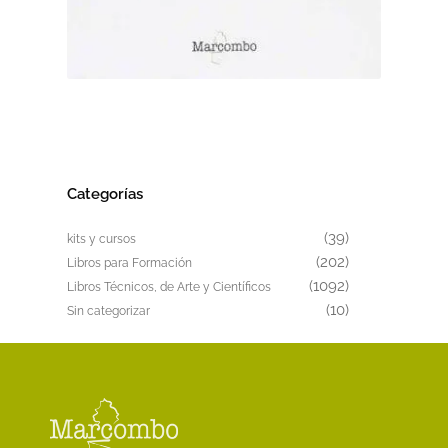
Este
producto
tiene
múltiples
variantes.
Categorías
Las
opciones
39
39
kits y cursos
se
productos
202
202
Libros para Formación
pueden
productos
1092
1092
Libros Técnicos, de Arte y Científicos
elegir
productos
10
10
Sin categorizar
en
productos
la
página
de
producto