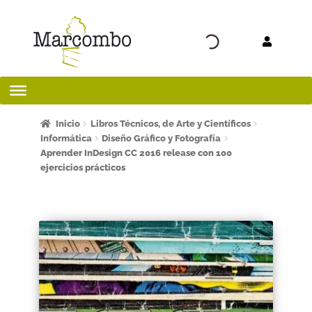
Ir a la
Ir al
navegación
contenido
Inicio
Inicio
Libros Técnicos, de Arte y Científicos
Informática
Diseño Gráfico y Fotografía
Aprender InDesign CC 2016 release con 100
¡Bienvenido al apartado para profesores!
ejercicios prácticos
¿Quieres ser autor?
ART FRIDAY 2025
Artículos del blog
AVISO LEGAL