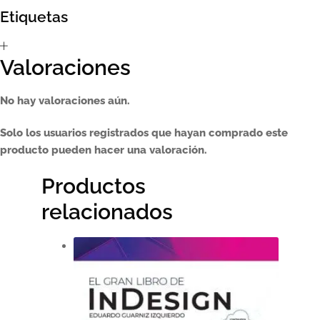
Etiquetas
Sumate al sorteo Artcombo
Valoraciones
Suscríbete a la newsletter de Marcombo
Suscripción
No hay valoraciones aún.
Solo los usuarios registrados que hayan comprado este
Test Formulario
producto pueden hacer una valoración.
Productos
relacionados