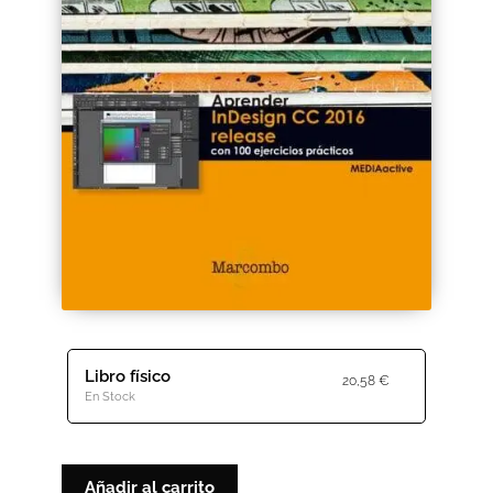
Black Friday 2025
Carrito
Categorías
Checkout
CONDICIONES DE COMPRA
Contacto
Contenido gratuito
Libro físico
20,58
€
En Stock
Content restricted
Distribuidores
Añadir al carrito