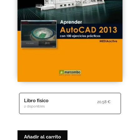
Black Friday 2025
Carrito
Categorías
Checkout
CONDICIONES DE COMPRA
Contacto
Libro físico
20,58
€
Contenido gratuito
2 disponibles
Content restricted
Distribuidores
Añadir al carrito