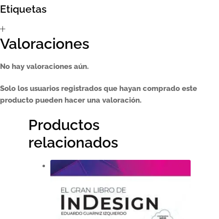
Etiquetas
Sumate al sorteo Artcombo
Valoraciones
Suscríbete a la newsletter de Marcombo
No hay valoraciones aún.
Suscripción
Solo los usuarios registrados que hayan comprado este
Test Formulario
producto pueden hacer una valoración.
Productos
relacionados