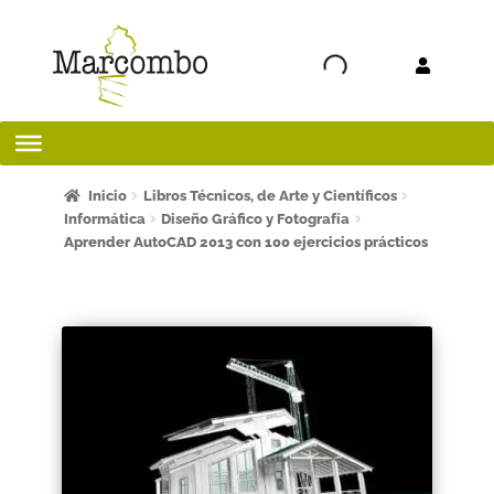
Ir a la
Ir al
navegación
contenido
Inicio
Inicio
Libros Técnicos, de Arte y Científicos
Informática
Diseño Gráfico y Fotografía
Aprender AutoCAD 2013 con 100 ejercicios prácticos
¡Bienvenido al apartado para profesores!
¿Quieres ser autor?
ART FRIDAY 2025
Artículos del blog
AVISO LEGAL