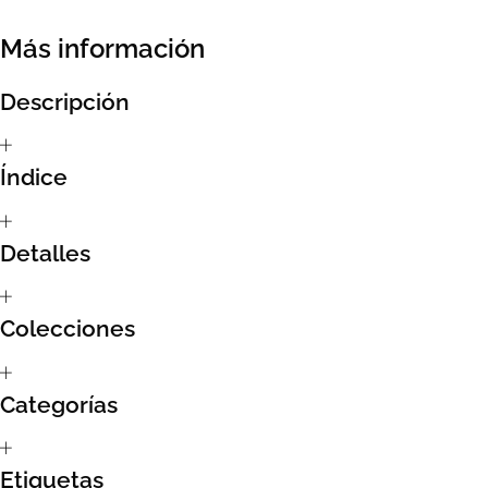
Sumate al sorteo Artcombo
Más información
Suscríbete a la newsletter de Marcombo
Descripción
Suscripción
Índice
Test Formulario
Detalles
Colecciones
Categorías
Etiquetas