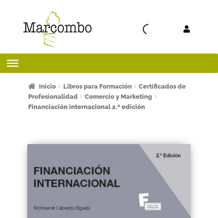
Ir a la
Ir al
navegación
contenido
Inicio
Inicio
Libros para Formación
Certificados de
Profesionalidad
Comercio y Marketing
Financiación internacional 2.ª edición
¡Bienvenido al apartado para profesores!
¿Quieres ser autor?
ART FRIDAY 2025
Artículos del blog
AVISO LEGAL