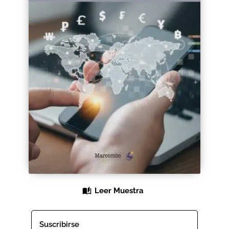
Black Friday 2025
Carrito
Categorías
Checkout
CONDICIONES DE COMPRA
Contacto
Contenido gratuito
Leer Muestra
Content restricted
Distribuidores
Suscribirse