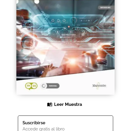
Black Friday 2025
Carrito
Categorías
Checkout
CONDICIONES DE COMPRA
Contacto
Contenido gratuito
Leer Muestra
Content restricted
Suscribirse
Distribuidores
Accede gratis al libro