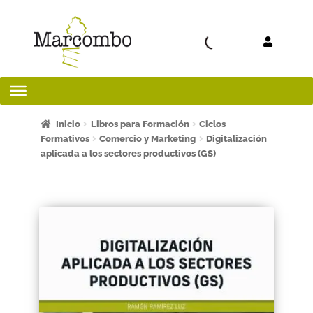
Ir a la
Ir al
navegación
contenido
Inicio
Inicio
Libros para Formación
Ciclos
Formativos
Comercio y Marketing
Digitalización
aplicada a los sectores productivos (GS)
¡Bienvenido al apartado para profesores!
¿Quieres ser autor?
ART FRIDAY 2025
Artículos del blog
AVISO LEGAL