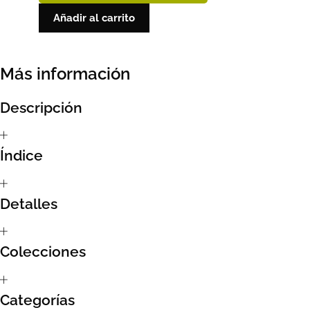
24,95 €.
22,46 €.
Añadir al carrito
Sumate al sorteo Artcombo
Suscríbete a la newsletter de Marcombo
Más información
Suscripción
Descripción
Test Formulario
Índice
Detalles
Colecciones
Categorías