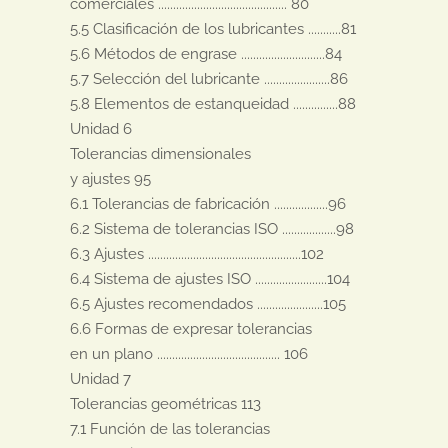
comerciales ........................................... 80

5.5 Clasificación de los lubricantes ...........81

5.6 Métodos de engrase ............................84

5.7 Selección del lubricante ......................86

5.8 Elementos de estanqueidad ...............88

Unidad 6

Tolerancias dimensionales

y ajustes 95

6.1 Tolerancias de fabricación ..................96

6.2 Sistema de tolerancias ISO ..................98

6.3 Ajustes ...................................................102

6.4 Sistema de ajustes ISO ........................104

6.5 Ajustes recomendados ......................105

6.6 Formas de expresar tolerancias

en un plano ......................................... 106

Unidad 7

Tolerancias geométricas 113

7.1 Función de las tolerancias
