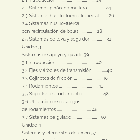
2.2 Sistemas piñón-cremallera ...................24

2.3 Sistemas husillo-tuerca trapecial .........26

2.4 Sistemas husillo-tuerca

con recirculación de bolas ................. 28

2.5 Sistemas de leva y seguidor .................31

Unidad 3

Sistemas de apoyo y guiado 39

3.1 Introducción ..........................................40

3.2 Ejes y árboles de transmisión ...............40

3.3 Cojinetes de fricción ............................. 40

3.4 Rodamientos ..........................................41

3.5 Soportes de rodamiento ......................48

3.6 Utilización de catálogos

de rodamientos .................................... 48

3.7 Sistemas de guiado ..............................50

Unidad 4

Sistemas y elementos de unión 57
