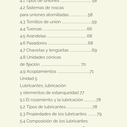
4.1 Tipos de uniones .................................... 58

4.2 Sistemas de roscas

para uniones atornilladas .................... 58

4.3 Tornillos de unión ...................................59

4.4 Tuercas ....................................................66

4.5 Arandelas ...............................................68

4.6 Pasadores ...............................................68

4.7 Chavetas y lengüetas ..........................69

4.8 Unidades cónicas

de fijación .............................................. 70

4.9 Acoplamientos ......................................71

Unidad 5

Lubricantes, lubricación

y elementos de estanqueidad 77

5.1 El rozamiento y la lubricación ..............78

5.2 Tipos de lubricantes ..............................78

5.3 Propiedades de los lubricantes ...........79

5.4 Composición de los lubricantes
