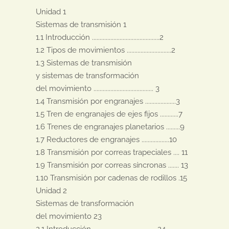
Unidad 1

Sistemas de transmisión 1

1.1 Introducción ............................................2

1.2 Tipos de movimientos .............................2

1.3 Sistemas de transmisión

y sistemas de transformación

del movimiento ....................................... 3

1.4 Transmisión por engranajes ....................3

1.5 Tren de engranajes de ejes fijos ............7

1.6 Trenes de engranajes planetarios .........9

1.7 Reductores de engranajes ..................10

1.8 Transmisión por correas trapeciales .... 11

1.9 Transmisión por correas síncronas ....... 13

1.10 Transmisión por cadenas de rodillos .15

Unidad 2

Sistemas de transformación

del movimiento 23

2.1 Introducción ..........................................24
