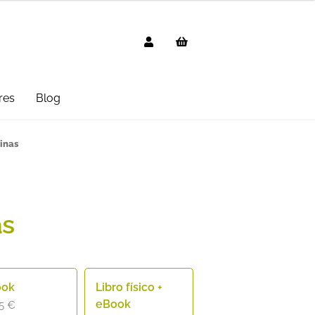
res
Blog
g
AVISO LEGAL
Black Friday 2025
inas
cted
Distribuidores
Informática
 Uso
PREGUNTAS FRECUENTES
as
mbo
Suscripción
Test Formulario
ook
Libro físico +
eBook
95
€