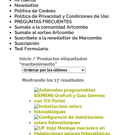
Mi cuenta
Newsletter
Política de Cookies
Política de Privacidad y Condiciones de Uso
PREGUNTAS FRECUENTES
Sumate a la comunidad Artcombo
Sumate al sorteo Artcombo
Suscríbete a la newsletter de Marcombo
Suscripción
Test Formulario
Inicio
/
Productos etiquetados
“mantenimiento”
Ordenado
Mostrando los 17 resultados
por
los
últimos
Este
producto
tiene
Este
múltiples
producto
variantes.
tiene
Este
Las
múltiples
producto