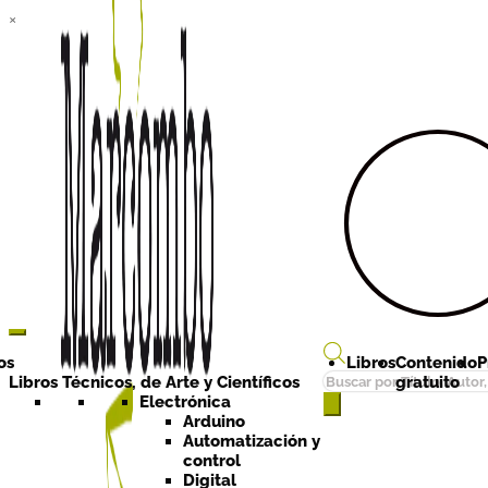
×
Ir a la
Ir al
navegación
contenido
os
Libros
Contenido
P
Búsqueda
Libros Técnicos, de Arte y Científicos
gratuito
de
Electrónica
Arduino
productos
Automatización y
control
Digital