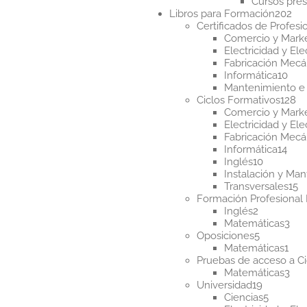
Cursos pres
20
Libros para Formación
202
pr
Certificados de Profesi
Comercio y Mark
Electricidad y Ele
Fabricación Mecá
10
Informática
10
pro
Mantenimiento e 
12
Ciclos Formativos
128
pr
Comercio y Mark
Electricidad y Ele
Fabricación Mecá
14
Informática
14
10
pro
Inglés
10
producto
Instalación y Ma
1
Transversales
15
p
Formación Profesional 
2
Inglés
2
productos
3
Matemáticas
3
5
pro
Oposiciones
5
producto
1
Matemáticas
1
pro
Pruebas de acceso a Ci
3
Matemáticas
3
19
pro
Universidad
19
producto
5
Ciencias
5