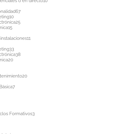
productos
10
enciales o en directo
10
2
productos
oductos
67
onalidad
67
10
productos
eting
10
productos
25
ctrónica
25
15
productos
nica
15
productos
ductos
11
instalaciones
11
8
productos
oductos
33
eting
33
productos
38
ctrónica
38
20
productos
nica
20
productos
ductos
s
20
ntenimiento
20
5
productos
roductos
7
Básica
7
productos
ductos
s
ducto
3
clos Formativos
3
productos
ductos
s