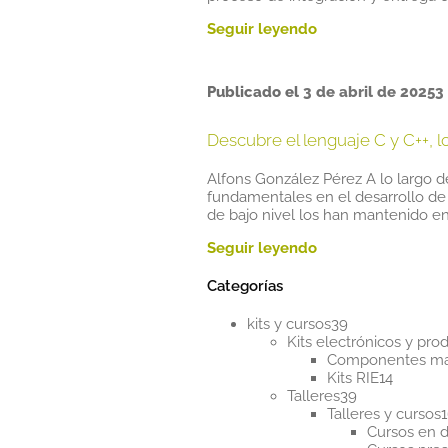
Publicado el
3 de abril de 2025
3
Descubre el lenguaje C y C++, 
Alfons González Pérez A lo largo d
fundamentales en el desarrollo de 
de bajo nivel los han mantenido e
Categorías
39
kits y cursos
39
productos
Kits electrónicos y pr
Componentes m
14
Kits RIE
14
39
product
Talleres
39
productos
Talleres y cursos
Cursos en d