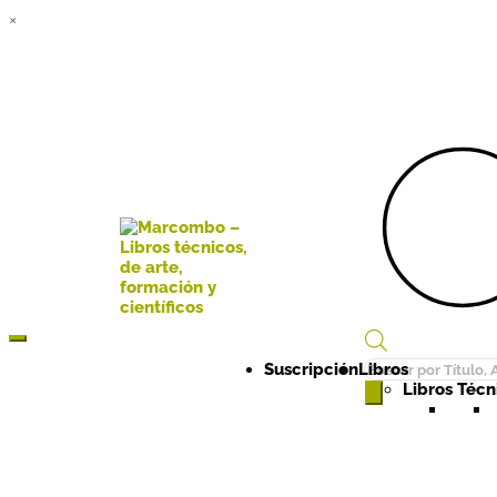
×
Búsqueda
Suscripción
Libros
de
Libros Técni
productos