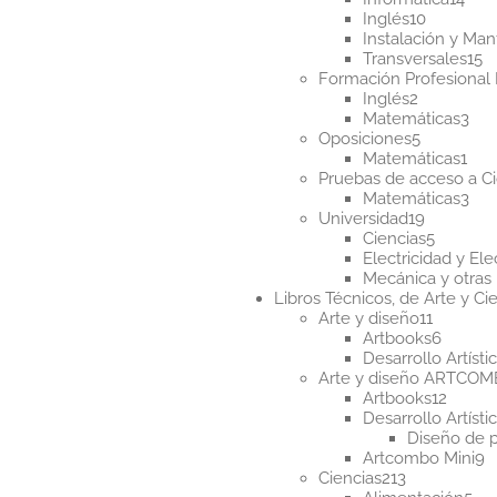
10
pro
Inglés
10
producto
Instalación y Ma
1
Transversales
15
p
Formación Profesional 
2
Inglés
2
productos
3
Matemáticas
3
5
pro
Oposiciones
5
producto
1
Matemáticas
1
pro
Pruebas de acceso a Ci
3
Matemáticas
3
19
pro
Universidad
19
producto
5
Ciencias
5
product
Electricidad y Ele
Mecánica y otras 
Libros Técnicos, de Arte y Cie
11
Arte y diseño
11
product
6
Artbooks
6
produc
Desarrollo Artísti
Arte y diseño ARTCO
12
Artbooks
12
produ
Desarrollo Artísti
Diseño de 
9
Artcombo Mini
9
213
p
Ciencias
213
productos
5