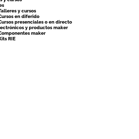
es
Talleres y cursos
Cursos en diferido
Cursos presenciales o en directo
lectrónicos y productos maker
Componentes maker
Kits RIE