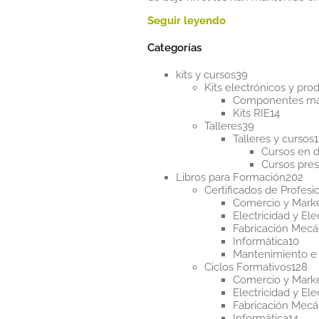
Categorías
39
kits y cursos
39
productos
Kits electrónicos y pr
Componentes m
14
Kits RIE
14
39
product
Talleres
39
productos
Talleres y cursos
Cursos en d
Cursos pres
20
Libros para Formación
202
pr
Certificados de Profesi
Comercio y Mark
Electricidad y Ele
Fabricación Mecá
10
Informática
10
pro
Mantenimiento e 
12
Ciclos Formativos
128
pr
Comercio y Mark
Electricidad y Ele
Fabricación Mecá
14
Informática
14