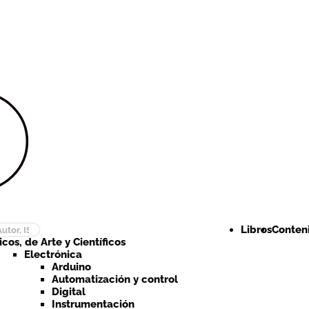
Ir a la
Ir al
navegación
contenido
Libros
Conteni
cos, de Arte y Científicos
Electrónica
Arduino
Automatización y control
Digital
Instrumentación