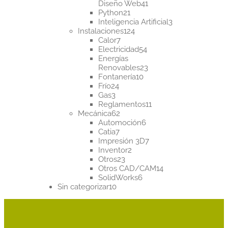
41
Diseño Web
41
21
productos
Python
21
productos
3
Inteligencia Artificial
3
124
productos
Instalaciones
124
7
productos
Calor
7
productos
54
Electricidad
54
productos
Energías
23
Renovables
23
10
productos
Fontanería
10
24
productos
Frío
24
3
productos
Gas
3
productos
11
Reglamentos
11
62
productos
Mecánica
62
productos
6
Automoción
6
7
productos
Catia
7
productos
7
Impresión 3D
7
2
productos
Inventor
2
23
productos
Otros
23
productos
14
Otros CAD/CAM
14
6
productos
SolidWorks
6
10
productos
Sin categorizar
10
productos