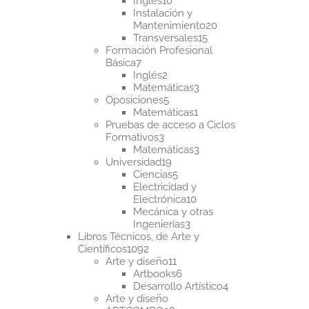
Inglés
10
productos
Instalación y
20
Mantenimiento
20
15
productos
Transversales
15
productos
Formación Profesional
7
Básica
7
productos
2
Inglés
2
productos
3
Matemáticas
3
5
productos
Oposiciones
5
productos
1
Matemáticas
1
producto
Pruebas de acceso a Ciclos
3
Formativos
3
productos
3
Matemáticas
3
19
productos
Universidad
19
productos
5
Ciencias
5
productos
Electricidad y
10
Electrónica
10
productos
Mecánica y otras
3
Ingenierías
3
productos
Libros Técnicos, de Arte y
1092
Científicos
1092
productos
11
Arte y diseño
11
productos
6
Artbooks
6
productos
4
Desarrollo Artístico
4
productos
Arte y diseño