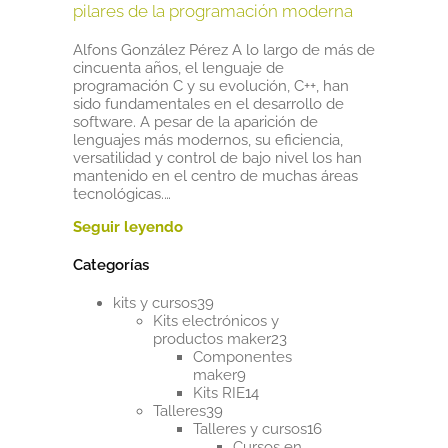
pilares de la programación moderna
Alfons González Pérez A lo largo de más de
cincuenta años, el lenguaje de
programación C y su evolución, C++, han
sido fundamentales en el desarrollo de
software. A pesar de la aparición de
lenguajes más modernos, su eficiencia,
versatilidad y control de bajo nivel los han
mantenido en el centro de muchas áreas
tecnológicas.…
Categorías
39
kits y cursos
39
productos
Kits electrónicos y
23
productos maker
23
productos
Componentes
9
maker
9
productos
14
Kits RIE
14
39
productos
Talleres
39
productos
16
Talleres y cursos
16
productos
Cursos en