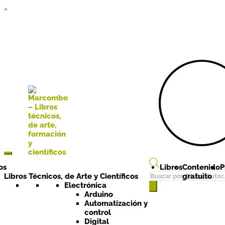
×
Ir a la
Ir al
navegación
contenido
os
Libros
Contenido
P
Búsqueda
Libros Técnicos, de Arte y Científicos
gratuito
de
Electrónica
Arduino
productos
Automatización y
control
Digital