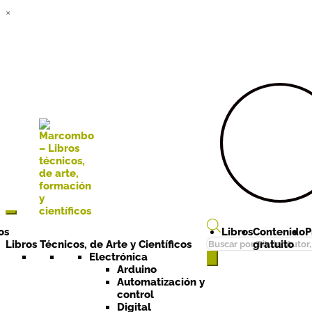
×
Ir a la
Ir al
navegación
contenido
os
Libros
Contenido
P
Búsqueda
Libros Técnicos, de Arte y Científicos
gratuito
de
Electrónica
Arduino
productos
Automatización y
control
Digital