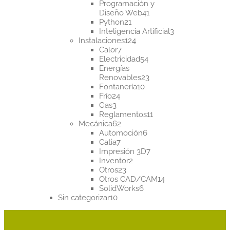
productos
Programación y
41
Diseño Web
41
21
productos
Python
21
productos
3
Inteligencia Artificial
3
124
productos
Instalaciones
124
7
productos
Calor
7
productos
54
Electricidad
54
productos
Energías
23
Renovables
23
10
productos
Fontanería
10
24
productos
Frío
24
3
productos
Gas
3
productos
11
Reglamentos
11
62
productos
Mecánica
62
productos
6
Automoción
6
7
productos
Catia
7
productos
7
Impresión 3D
7
2
productos
Inventor
2
23
productos
Otros
23
productos
14
Otros CAD/CAM
14
6
productos
SolidWorks
6
10
productos
Sin categorizar
10
productos