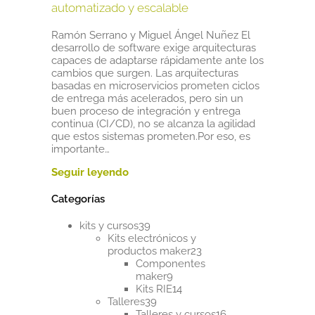
automatizado y escalable
Ramón Serrano y Miguel Ángel Nuñez El
desarrollo de software exige arquitecturas
capaces de adaptarse rápidamente ante los
cambios que surgen. Las arquitecturas
basadas en microservicios prometen ciclos
de entrega más acelerados, pero sin un
buen proceso de integración y entrega
continua (CI/CD), no se alcanza la agilidad
que estos sistemas prometen.Por eso, es
importante…
Categorías
39
kits y cursos
39
productos
Kits electrónicos y
23
productos maker
23
productos
Componentes
9
maker
9
productos
14
Kits RIE
14
39
productos
Talleres
39
productos
16
Talleres y cursos
16