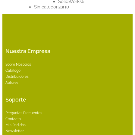
6
productos
SolidWorks
6
10
productos
Sin categorizar
10
productos
Nuestra Empresa
Sobre Nosotros
Catálogo
Distribuidores
Autores
Soporte
Preguntas Frecuentes
Contacto
Mis Pedidos
Newsletter