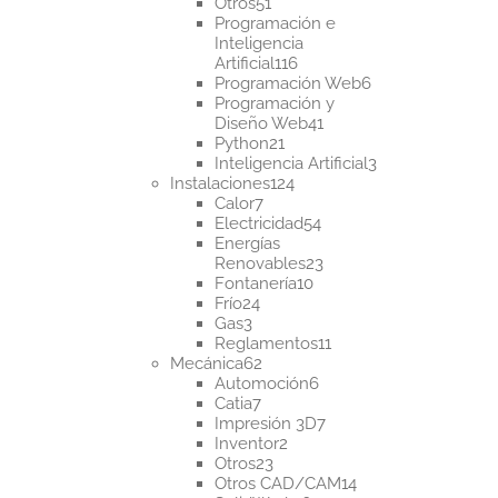
51
productos
Otros
51
productos
Programación e
Inteligencia
116
Artificial
116
productos
6
Programación Web
6
productos
Programación y
41
Diseño Web
41
21
productos
Python
21
productos
3
Inteligencia Artificial
3
124
productos
Instalaciones
124
7
productos
Calor
7
productos
54
Electricidad
54
productos
Energías
23
Renovables
23
10
productos
Fontanería
10
24
productos
Frío
24
3
productos
Gas
3
productos
11
Reglamentos
11
62
productos
Mecánica
62
productos
6
Automoción
6
7
productos
Catia
7
productos
7
Impresión 3D
7
2
productos
Inventor
2
23
productos
Otros
23
productos
14
Otros CAD/CAM
14