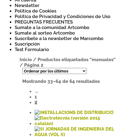
Mi cuenta
Newsletter
Política de Cookies
Política de Privacidad y Condiciones de Uso
PREGUNTAS FRECUENTES
Sumate a la comunidad Artcombo
Sumate al sorteo Artcombo
Suscríbete a la newsletter de Marcombo
Suscripción
Test Formulario
Inicio
/
Productos etiquetados “manuales”
/
Página 2
Ordenado
Mostrando 33–64 de 64 resultados
por
←
los
1
últimos
2
Este
producto
tiene
Este
múltiples
producto