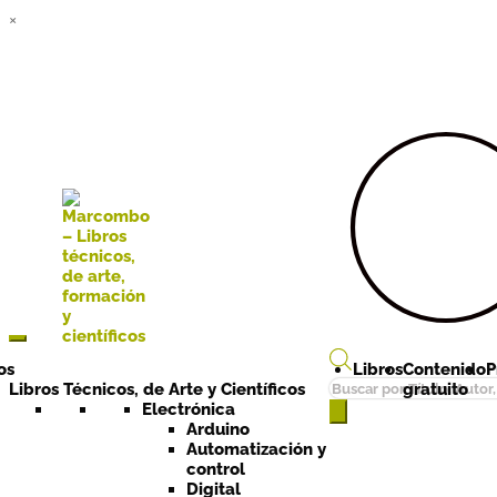
×
Ir a la
Ir al
navegación
contenido
os
Libros
Contenido
P
Búsqueda
Libros Técnicos, de Arte y Científicos
gratuito
de
Electrónica
Arduino
productos
Automatización y
control
Digital