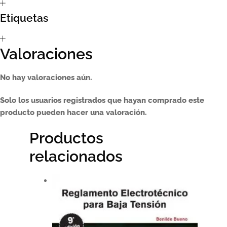
Etiquetas
Sumate al sorteo Artcombo
Suscríbete a la newsletter de Marcombo
Valoraciones
Suscripción
No hay valoraciones aún.
Test Formulario
Solo los usuarios registrados que hayan comprado este
producto pueden hacer una valoración.
Productos
relacionados