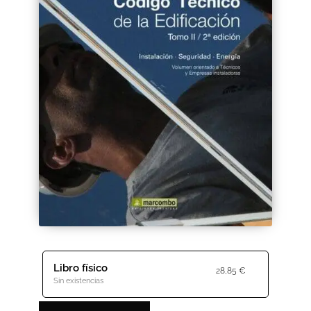
Black Friday 2025
Carrito
Categorías
Checkout
CONDICIONES DE COMPRA
Contacto
Contenido gratuito
Content restricted
Libro físico
28,85
€
Sin existencias
Distribuidores