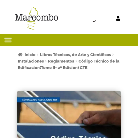
Ir a la
Ir al
navegación
contenido
Inicio
Inicio
Libros Técnicos, de Arte y Científicos
Instalaciones
Reglamentos
Código Técnico de la
Edificación(Tomo II- 2ª Edición) CTE
¡Bienvenido al apartado para profesores!
¿Quieres ser autor?
ART FRIDAY 2025
Artículos del blog
AVISO LEGAL