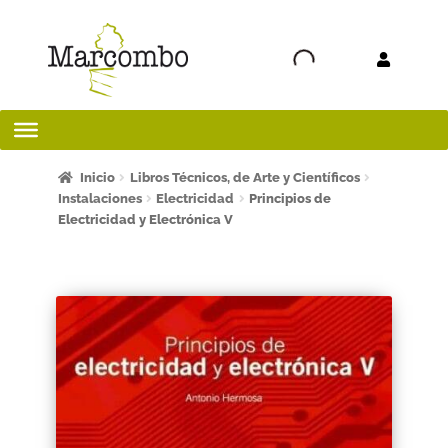
Ir a la
Ir al
navegación
contenido
Inicio
Inicio
Libros Técnicos, de Arte y Científicos
Instalaciones
Electricidad
Principios de
Electricidad y Electrónica V
¡Bienvenido al apartado para profesores!
¿Quieres ser autor?
ART FRIDAY 2025
Artículos del blog
AVISO LEGAL