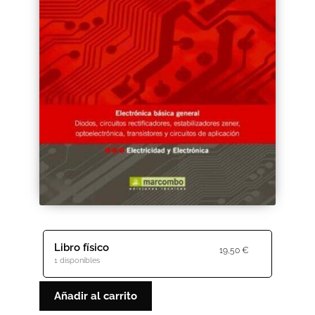
Black Friday 2025
Carrito
Categorías
Checkout
CONDICIONES DE COMPRA
Contacto
Contenido gratuito
Libro físico
19,50
€
1 disponibles
Content restricted
Añadir al carrito
Distribuidores