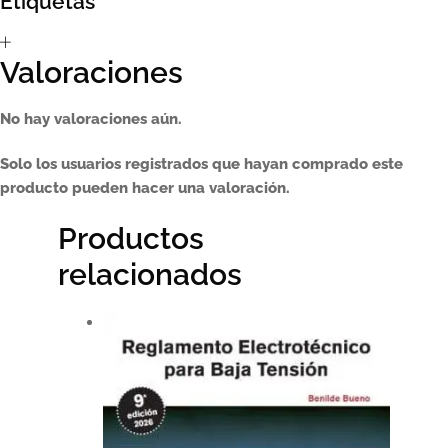
Etiquetas
Sumate al sorteo Artcombo
Valoraciones
Suscríbete a la newsletter de Marcombo
No hay valoraciones aún.
Suscripción
Solo los usuarios registrados que hayan comprado este
Test Formulario
producto pueden hacer una valoración.
Productos
relacionados