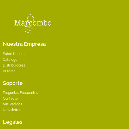
elegir
en
la
página
de
producto
Nuestra Empresa
Sobre Nosotros
Catálogo
Distribuidores
Autores
Soporte
Preguntas Frecuentes
Contacto
Mis Pedidos
Newsletter
Legales