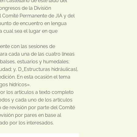
 en castellano de este lado del
ongresos de la División
el Comité Permanente de JIA y del
 punto de encuentro en lengua
 cual sea el lugar en que
rente con las sesiones de
para cada una de las cuatro líneas
mbalses, estuarios y humedales;
dad; y, D_Estructuras hidráulicas],
dición. En esta ocasión el tema
gos hídricos».
 los artículos a texto completo
odos y cada uno de los artículos
 de revisión por parte del Comité
evisión por pares en base al
ado por los interesados.