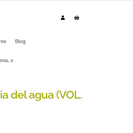
res
Blog
g
AVISO LEGAL
Black Friday 2025
(VOL. I)
cted
Distribuidores
Informática
 Uso
PREGUNTAS FRECUENTES
ria del agua (VOL.
mbo
Suscripción
Test Formulario