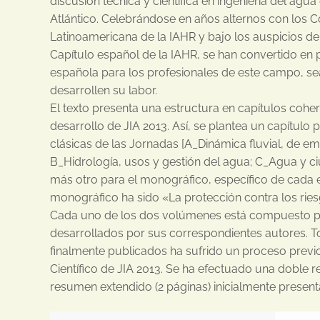
discusión técnica y científica en ingeniería del agua
Atlántico. Celebrándose en años alternos con los C
Latinoamericana de la IAHR y bajo los auspicios d
Capítulo español de la IAHR, se han convertido en
española para los profesionales de este campo, sea
desarrollen su labor.
El texto presenta una estructura en capítulos cohe
desarrollo de JIA 2013. Así, se plantea un capítulo 
clásicas de las Jornadas [A_Dinámica fluvial, de e
B_Hidrología, usos y gestión del agua; C_Agua y ciu
más otro para el monográfico, específico de cada e
monográfico ha sido «La protección contra los ries
Cada uno de los dos volúmenes está compuesto por
desarrollados por sus correspondientes autores. T
finalmente publicados ha sufrido un proceso previo
Científico de JIA 2013. Se ha efectuado una doble r
resumen extendido (2 páginas) inicialmente present