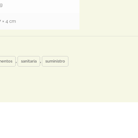
kg
7 × 4 cm
mentos
,
sanitaria
,
suministro