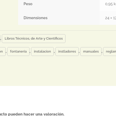
Peso
0,95 
Dimensiones
24 × 1
,
Libros Técnicos, de Arte y Científicos
ón
,
fontaneria
,
instalacion
,
instladores
,
manuales
,
regla
ucto pueden hacer una valoración.