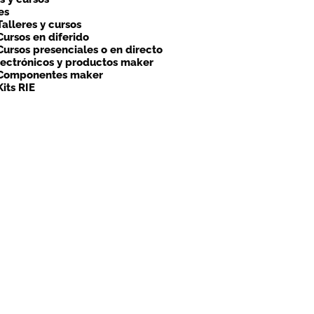
es
Talleres y cursos
Cursos en diferido
Cursos presenciales o en directo
lectrónicos y productos maker
Componentes maker
Kits RIE