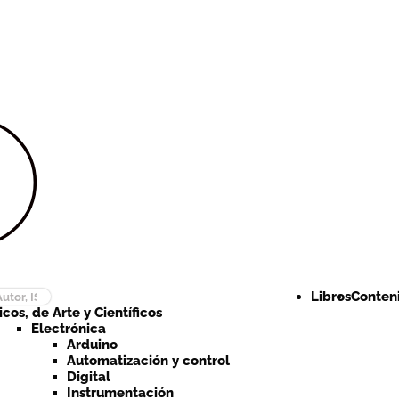
Ir a la
Ir al
navegación
contenido
Libros
Conteni
cos, de Arte y Científicos
Electrónica
Arduino
Automatización y control
Digital
Instrumentación