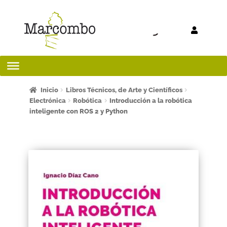
Ir a la
Ir al
navegación
contenido
Inicio
Inicio
Libros Técnicos, de Arte y Científicos
Electrónica
Robótica
Introducción a la robótica
inteligente con ROS 2 y Python
¡Bienvenido al apartado para profesores!
¿Quieres ser autor?
ART FRIDAY 2025
Artículos del blog
AVISO LEGAL