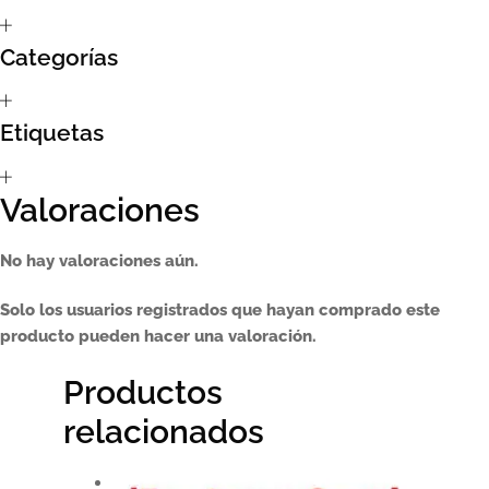
Sumate al sorteo Artcombo
Categorías
Suscríbete a la newsletter de Marcombo
Etiquetas
Suscripción
Valoraciones
Test Formulario
No hay valoraciones aún.
Solo los usuarios registrados que hayan comprado este
producto pueden hacer una valoración.
Productos
relacionados