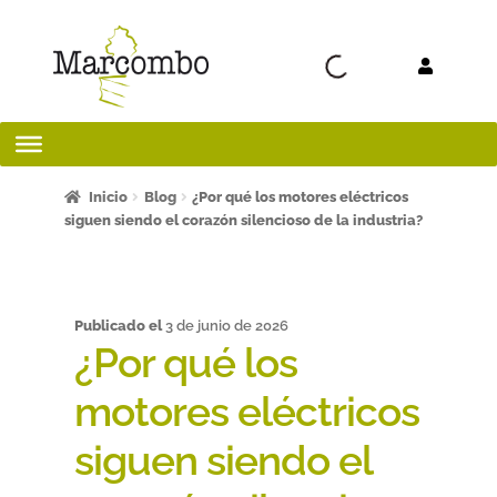
Ir a la
Ir al
navegación
contenido
Inicio
Inicio
Blog
¿Por qué los motores eléctricos
siguen siendo el corazón silencioso de la industria?
¡Bienvenido al apartado para profesores!
¿Quieres ser autor?
Publicado el
3 de junio de 2026
¿Por qué los
ART FRIDAY 2025
motores eléctricos
Artículos del blog
siguen siendo el
AVISO LEGAL