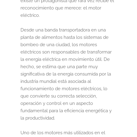
existe un protagonista que rara vez recibe el
reconocimiento que merece: el motor
Informática
eléctrico.
La empresa
Desde una banda transportadora en una
planta de alimentos hasta los sistemas de
Libros
bombeo de una ciudad, los motores
eléctricos son responsables de transformar
Mi cuenta
la energía eléctrica en movimiento útil. De
hecho, se estima que una parte muy
Newsletter
significativa de la energía consumida por la
industria mundial está asociada al
Política de Cookies
funcionamiento de motores eléctricos, lo
que convierte su correcta selección,
Política de Privacidad y Condiciones de Uso
operación y control en un aspecto
fundamental para la eficiencia energética y
PREGUNTAS FRECUENTES
la productividad.
Uno de los motores más utilizados en el
Sumate a la comunidad Artcombo