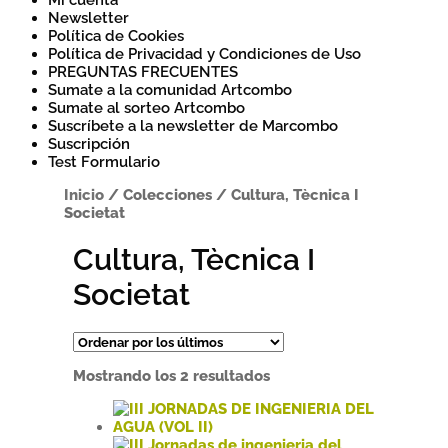
Mi cuenta
Newsletter
Política de Cookies
Política de Privacidad y Condiciones de Uso
PREGUNTAS FRECUENTES
Sumate a la comunidad Artcombo
Sumate al sorteo Artcombo
Suscríbete a la newsletter de Marcombo
Suscripción
Test Formulario
Inicio
/
Colecciones
/
Cultura, Tècnica I
Societat
Cultura, Tècnica I
Societat
Ordenado
Mostrando los 2 resultados
por
los
últimos
Este