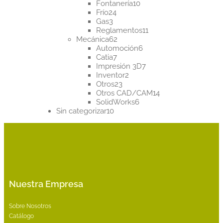
10
productos
Fontanería
10
24
productos
Frío
24
3
productos
Gas
3
productos
11
Reglamentos
11
62
productos
Mecánica
62
productos
6
Automoción
6
7
productos
Catia
7
productos
7
Impresión 3D
7
2
productos
Inventor
2
23
productos
Otros
23
productos
14
Otros CAD/CAM
14
6
productos
SolidWorks
6
10
productos
Sin categorizar
10
productos
Nuestra Empresa
Sobre Nosotros
Catálogo