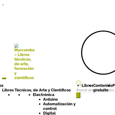
×
Ir a la
Ir al
navegación
contenido
os
Libros
Contenido
P
Búsqueda
Libros Técnicos, de Arte y Científicos
gratuito
de
Electrónica
Arduino
productos
Automatización y
control
Digital