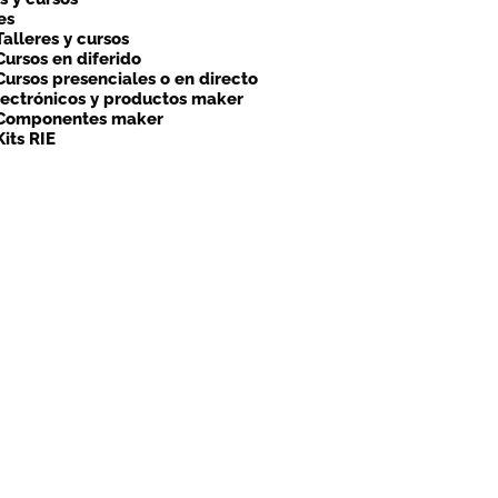
es
Talleres y cursos
Cursos en diferido
Cursos presenciales o en directo
lectrónicos y productos maker
Componentes maker
Kits RIE