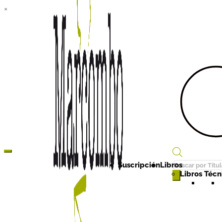
×
Búsqueda
Suscripción
Libros
de
Libros Técni
productos