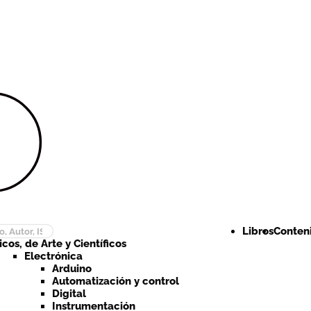
Ir a la
Ir al
navegación
contenido
Libros
Conteni
cos, de Arte y Científicos
Electrónica
Arduino
Automatización y control
Digital
Instrumentación