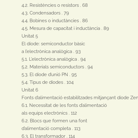
4.2. Resistències o resistors . 68

4.3. Condensadors . 79

4.4. Bobines o inductàncies . 86

4.5. Mesura de capacitat i inductància . 89

Unitat 5

El díode: semiconductor bàsic

a l’electrònica analògica . 93

5.1. L’electrònica analògica . 94

5.2. Materials semiconductors . 94

5.3. El díode d’unió PN . 95

5.4. Tipus de díodes . 104

Unitat 6

Fonts d’alimentació estabilitzades mitjançant díode Zener 
6.1. Necessitat de les fonts d’alimentació

als equips electrònics . 112

6.2. Blocs que formen una font

d’alimentació completa . 113

6.3. El transformador . 114
