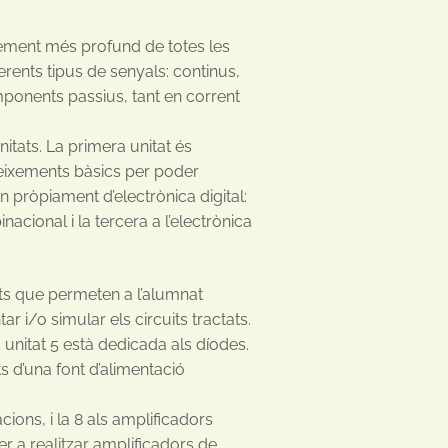
xement més profund de totes les
erents tipus de senyals: continus,
mponents passius, tant en corrent
nitats. La primera unitat és
neixements bàsics per poder
n pròpiament d’electrònica digital:
nacional i la tercera a l’electrònica
tats que permeten a l’alumnat
r i/o simular els circuits tractats.
 unitat 5 està dedicada als díodes.
ts d’una font d’alimentació
acions, i la 8 als amplificadors
r a realitzar amplificadors de