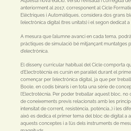
Aquesta nova edició, versió revisada i corregida de
anteriorment al 2017, corresponent al Cicle Formatiu
Elèctriques i Automàtiques, considera dos grans blo
l’electrònica digital (tres unitats) i el segon dedicat a
A mesura que l’alumne avanci en cada tema, podrà 
pràctiques de simulació bé mitjançant muntatges prà
d’electrònica.
El disseny curricular habitual del Cicle comporta q
d’Electrotècnia es cursin en paral·lel durant el prime
començar per l’electrònica digital, ja que per treba
Boole, en codis binaris i en tota una sèrie de conce
l’Electrotècnia. Per poder treballar aquest bloc, no 
de coneixements previs relacionats amb les princip
intensitat de corrent, resistència, potència…) i les d
això es dedica el primer tema del bloc de digital a 
aquests conceptes i a l’ús dels instruments de mes
magnituds.