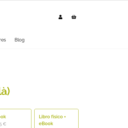
res
Blog
g
AVISO LEGAL
Black Friday 2025
cted
Distribuidores
Informática
 Uso
PREGUNTAS FRECUENTES
là)
mbo
Suscripción
Test Formulario
ook
Libro físico +
eBook
95
€