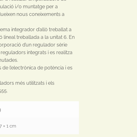
mulació i/o muntatge per a
rodueixen nous coneixements a
 tema integrador d’allò treballat a
 lineal treballada a la unitat 6. En
corporació d’un regulador sèrie
reguladors integrats i es realitza
mutades.
 de l’electrònica de potència i es
ladors més utilitzats i els
555.
g
17 × 1 cm