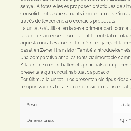
senyal. A totes elles es proposen pràctiques de si
consolidar els coneixements i, en algun cas, s’int
través de l’experiència o exercicis proposats.
La unitat 9 s’utilitza, en la seva primera part, com a
les unitats anteriors, completant la font d’alimentació
aquesta unitat es completa la font mitjançant la in
basat en Zener i transistor. També s’introdueixen els 
una comparativa amb les fonts d’alimentació com
A la unitat 10 es treballen els principals components
presenta algun circuit habitual d’aplicació.
Per últim, a la unitat 11 es presenten els tipus d’oscil·
temporitzadors basats en el clàssic circuit integrat 
Peso
0,6 k
Dimensiones
24 × 