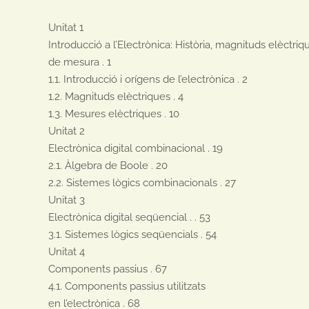
Unitat 1

Introducció a l’Electrònica: Història, magnituds elèctriq
de mesura . 1

1.1. Introducció i orígens de l’electrònica . 2

1.2. Magnituds elèctriques . 4

1.3. Mesures elèctriques . 10

Unitat 2

Electrònica digital combinacional . 19

2.1. Àlgebra de Boole . 20

2.2. Sistemes lògics combinacionals . 27

Unitat 3

Electrònica digital seqüencial . . 53

3.1. Sistemes lògics seqüencials . 54

Unitat 4

Components passius . 67

4.1. Components passius utilitzats

en l’electrònica . 68
