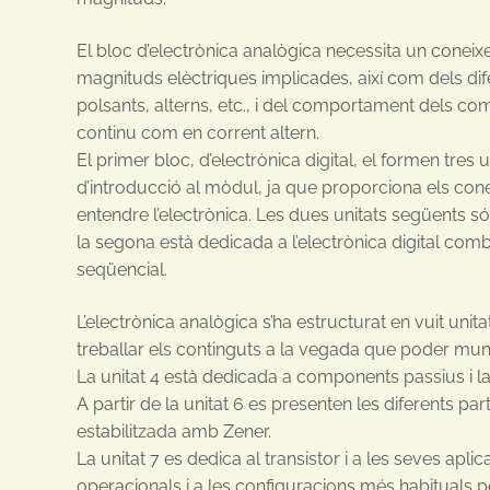
El bloc d’electrònica analògica necessita un conei
magnituds elèctriques implicades, així com dels dif
polsants, alterns, etc., i del comportament dels co
continu com en corrent altern.
El primer bloc, d’electrònica digital, el formen tres u
d’introducció al mòdul, ja que proporciona els co
entendre l’electrònica. Les dues unitats següents só
la segona està dedicada a l’electrònica digital combi
seqüencial.
L’electrònica analògica s’ha estructurat en vuit uni
treballar els continguts a la vegada que poder munta
La unitat 4 està dedicada a components passius i la
A partir de la unitat 6 es presenten les diferents par
estabilitzada amb Zener.
La unitat 7 es dedica al transistor i a les seves aplic
operacionals i a les configuracions més habituals pe