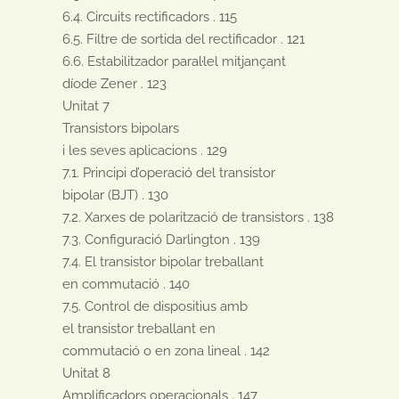
6.4. Circuits rectificadors . 115

6.5. Filtre de sortida del rectificador . 121

6.6. Estabilitzador paral·lel mitjançant

díode Zener . 123

Unitat 7

Transistors bipolars

i les seves aplicacions . 129

7.1. Principi d’operació del transistor

bipolar (BJT) . 130

7.2. Xarxes de polarització de transistors . 138

7.3. Configuració Darlington . 139

7.4. El transistor bipolar treballant

en commutació . 140

7.5. Control de dispositius amb

el transistor treballant en

commutació o en zona lineal . 142

Unitat 8

Amplificadors operacionals . 147
