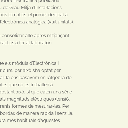
 l’obra Electrònica publicada
 de Grau Mitjà d’Instal·lacions
cs temàtics: el primer dedicat a
 l’electrònica analògica (vuit unitats).
consolidar allò après mitjançant
ctics a fer al laboratori
ue els mòduls d’Electrònica i
r curs, per això s’ha optat per
llar-la ens basàvem en l’Àlgebra de
ptes que no es treballen a
obstant això, sí que calen una sèrie
als magnituds elèctriques (tensió,
iferents formes de mesurar-les. Per
abordar, de manera ràpida i senzilla,
ura més habituals d’aquestes