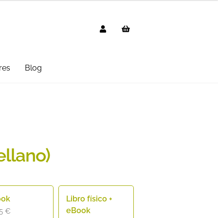
res
Blog
g
AVISO LEGAL
Black Friday 2025
cted
Distribuidores
Informática
 Uso
PREGUNTAS FRECUENTES
ellano)
mbo
Suscripción
Test Formulario
ook
Libro físico +
eBook
95
€