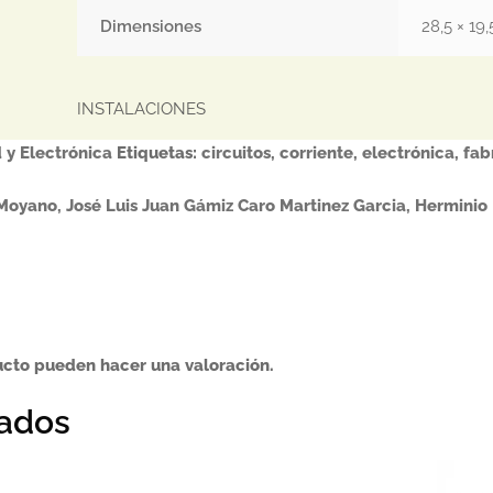
Dimensiones
28,5 × 19,
INSTALACIONES
 y Electrónica
Etiquetas:
circuitos
,
corriente
,
electrónica
,
fab
Moyano, José Luis
Juan Gámiz Caro
Martinez Garcia, Herminio
ucto pueden hacer una valoración.
nados