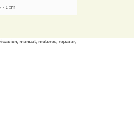
5 × 1 cm
ricación
,
manual
,
motores
,
reparar
,
Este