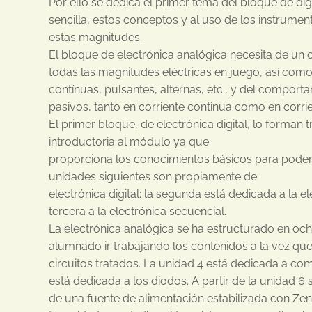
Por ello se dedica el primer tema del bloque de dig
sencilla, estos conceptos y al uso de los instrum
estas magnitudes.
El bloque de electrónica analógica necesita de u
todas las magnitudes eléctricas en juego, así como 
contínuas, pulsantes, alternas, etc., y del compo
pasivos, tanto en corriente continua como en corrie
El primer bloque, de electrónica digital, lo forman 
introductoria al módulo ya que
proporciona los conocimientos básicos para poder 
unidades siguientes son propiamente de
electrónica digital: la segunda está dedicada a la el
tercera a la electrónica secuencial.
La electrónica analógica se ha estructurado en oc
alumnado ir trabajando los contenidos a la vez qu
circuitos tratados. La unidad 4 está dedicada a co
está dedicada a los diodos. A partir de la unidad 6 
de una fuente de alimentación estabilizada con Zen