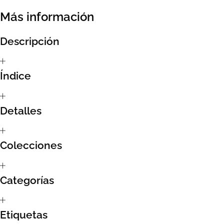
Más información
Sumate al sorteo Artcombo
Descripción
Suscríbete a la newsletter de Marcombo
Suscripción
Índice
Test Formulario
Detalles
Colecciones
Categorías
Etiquetas