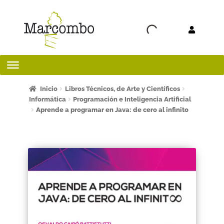
Ir a la
Ir al
navegación
contenido
Inicio
Inicio
Libros Técnicos, de Arte y Científicos
Informática
Programación e Inteligencia Artificial
Aprende a programar en Java: de cero al infinito
¡Bienvenido al apartado para profesores!
¿Quieres ser autor?
ART FRIDAY 2025
Artículos del blog
AVISO LEGAL