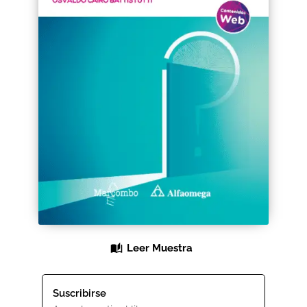
Black Friday 2025
Carrito
Categorías
Checkout
CONDICIONES DE COMPRA
Contacto
Contenido gratuito
Leer Muestra
Content restricted
Suscribirse
Distribuidores