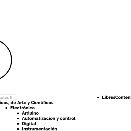
Ir a la
Ir al
navegación
contenido
Libros
Conteni
cos, de Arte y Científicos
Electrónica
Arduino
Automatización y control
Digital
Instrumentación