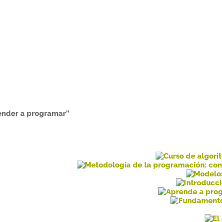
ender a programar”
nado
mos