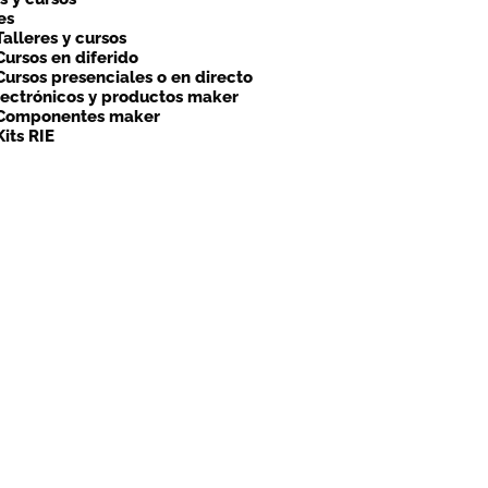
es
Talleres y cursos
Cursos en diferido
Cursos presenciales o en directo
lectrónicos y productos maker
Componentes maker
Kits RIE