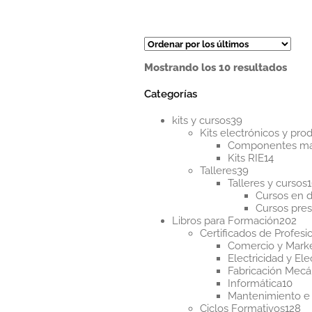
Orde
Mostrando los 10 resultados
por
los
Categorías
últi
39
kits y cursos
39
productos
Kits electrónicos y pr
Componentes m
14
Kits RIE
14
39
product
Talleres
39
productos
Talleres y cursos
Cursos en d
Cursos pres
20
Libros para Formación
202
pr
Certificados de Profesi
Comercio y Mark
Electricidad y Ele
Fabricación Mecá
10
Informática
10
pro
Mantenimiento e 
12
Ciclos Formativos
128