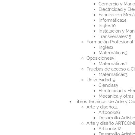
pr
Comercio y Mark
Electricidad y Ele
Fabricación Mecá
14
Informática
14
10
pro
Inglés
10
producto
Instalación y Ma
1
Transversales
15
p
Formación Profesional 
2
Inglés
2
productos
3
Matemáticas
3
5
pro
Oposiciones
5
producto
1
Matemáticas
1
pro
Pruebas de acceso a Ci
3
Matemáticas
3
19
pro
Universidad
19
producto
5
Ciencias
5
product
Electricidad y Ele
Mecánica y otras 
Libros Técnicos, de Arte y Cie
11
Arte y diseño
11
product
6
Artbooks
6
produc
Desarrollo Artísti
Arte y diseño ARTCO
12
Artbooks
12
produ
Desarrollo Artísti