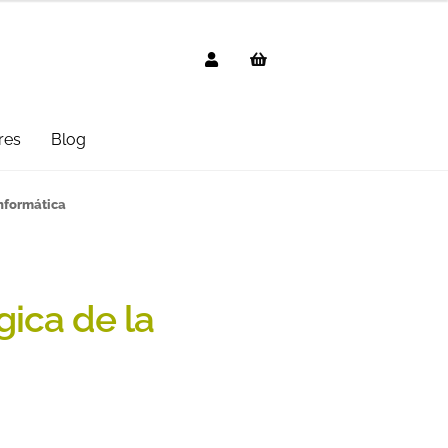
res
Blog
g
AVISO LEGAL
Black Friday 2025
informática
cted
Distribuidores
Informática
 Uso
PREGUNTAS FRECUENTES
gica de la
mbo
Suscripción
Test Formulario