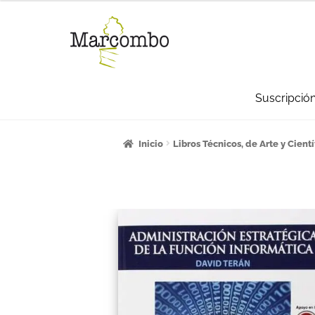
Suscripció
Inicio
¡Bienvenido al apartado para pro
Inicio
Libros Técnicos, de Arte y Cientí
Carrito
Categorías
Checkout
CONDICI
La empresa
Libros
Mi cuenta
Newslett
Sumate a la comunidad Artcombo
Sum