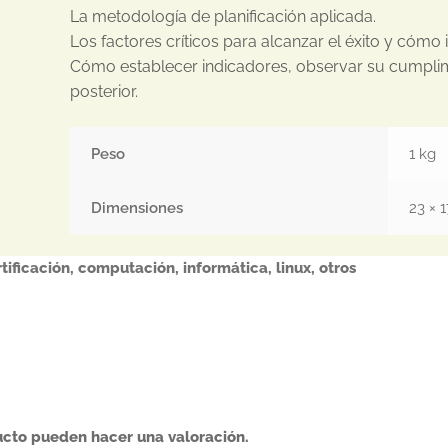
La metodología de planificación aplicada.
Los factores críticos para alcanzar el éxito y cómo i
Cómo establecer indicadores, observar su cumplimie
posterior.
Peso
1 kg
Dimensiones
23 × 
tificación
,
computación
,
informática
,
linux
,
otros
ucto pueden hacer una valoración.