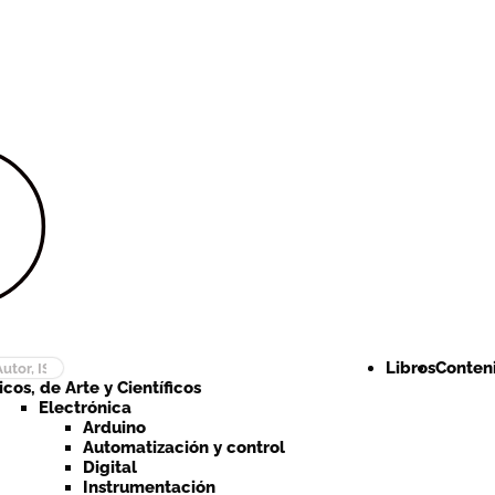
Ir a la
Ir al
navegación
contenido
Libros
Conteni
cos, de Arte y Científicos
Electrónica
Arduino
Automatización y control
Digital
Instrumentación