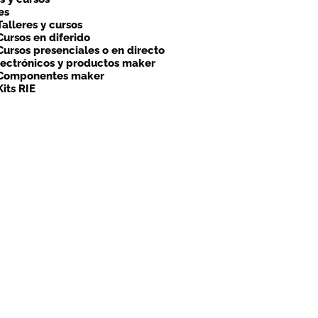
es
Talleres y cursos
Cursos en diferido
Cursos presenciales o en directo
lectrónicos y productos maker
Componentes maker
Kits RIE