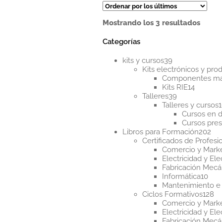
Orde
Mostrando los 3 resultados
por
los
Categorías
últim
39
kits y cursos
39
productos
Kits electrónicos y pr
Componentes m
14
Kits RIE
14
39
product
Talleres
39
productos
Talleres y cursos
Cursos en d
Cursos pres
20
Libros para Formación
202
pr
Certificados de Profesi
Comercio y Mark
Electricidad y Ele
Fabricación Mecá
10
Informática
10
pro
Mantenimiento e 
12
Ciclos Formativos
128
pr
Comercio y Mark
Electricidad y Ele
Fabricación Mecá