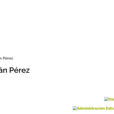
n Pérez
án Pérez
nado
os