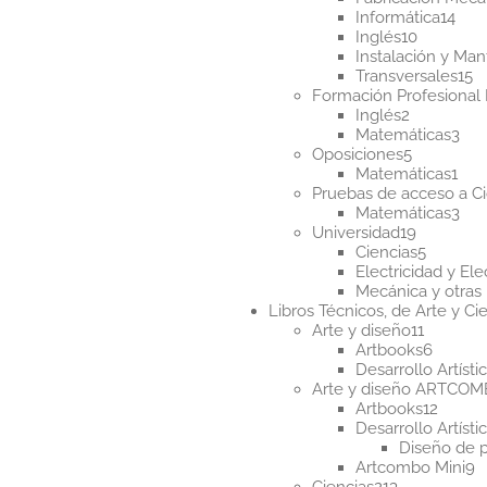
14
Informática
14
10
pro
Inglés
10
producto
Instalación y Ma
1
Transversales
15
p
Formación Profesional 
2
Inglés
2
productos
3
Matemáticas
3
5
pro
Oposiciones
5
producto
1
Matemáticas
1
pro
Pruebas de acceso a Ci
3
Matemáticas
3
19
pro
Universidad
19
producto
5
Ciencias
5
product
Electricidad y Ele
Mecánica y otras 
Libros Técnicos, de Arte y Cie
11
Arte y diseño
11
product
6
Artbooks
6
produc
Desarrollo Artísti
Arte y diseño ARTCO
12
Artbooks
12
produ
Desarrollo Artísti
Diseño de 
9
Artcombo Mini
9
213
p