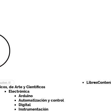
Ir a la
Ir al
navegación
contenido
Libros
Conteni
cos, de Arte y Científicos
Electrónica
Arduino
Automatización y control
Digital
Instrumentación