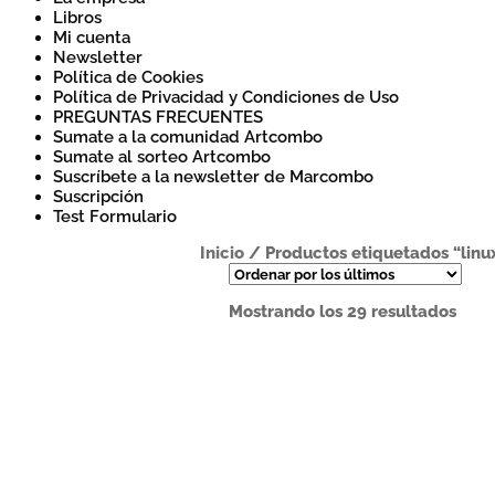
Libros
Mi cuenta
Newsletter
Política de Cookies
Política de Privacidad y Condiciones de Uso
PREGUNTAS FRECUENTES
Sumate a la comunidad Artcombo
Sumate al sorteo Artcombo
Suscríbete a la newsletter de Marcombo
Suscripción
Test Formulario
Inicio
/
Productos etiquetados “linu
Ord
Mostrando los 29 resultados
por
los
últi