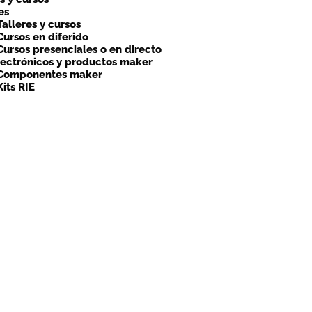
es
Talleres y cursos
Cursos en diferido
Cursos presenciales o en directo
lectrónicos y productos maker
Componentes maker
Kits RIE