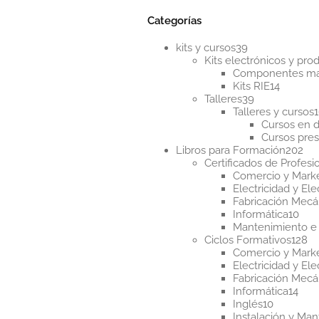
por
los
Categorías
últi
39
kits y cursos
39
productos
Kits electrónicos y pr
Componentes m
14
Kits RIE
14
39
product
Talleres
39
productos
Talleres y cursos
Cursos en d
Cursos pres
20
Libros para Formación
202
pr
Certificados de Profesi
Comercio y Mark
Electricidad y Ele
Fabricación Mecá
10
Informática
10
pro
Mantenimiento e 
12
Ciclos Formativos
128
pr
Comercio y Mark
Electricidad y Ele
Fabricación Mecá
14
Informática
14
10
pro
Inglés
10
producto
Instalación y Ma