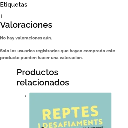
Etiquetas
Sumate al sorteo Artcombo
Valoraciones
Suscríbete a la newsletter de Marcombo
No hay valoraciones aún.
Suscripción
Solo los usuarios registrados que hayan comprado este
Test Formulario
producto pueden hacer una valoración.
Productos
relacionados