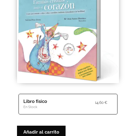
Black Friday 2025
Carrito
Categorías
Checkout
CONDICIONES DE COMPRA
Contacto
Contenido gratuito
Libro físico
14,60
€
En Stock
Content restricted
Distribuidores
Añadir al carrito