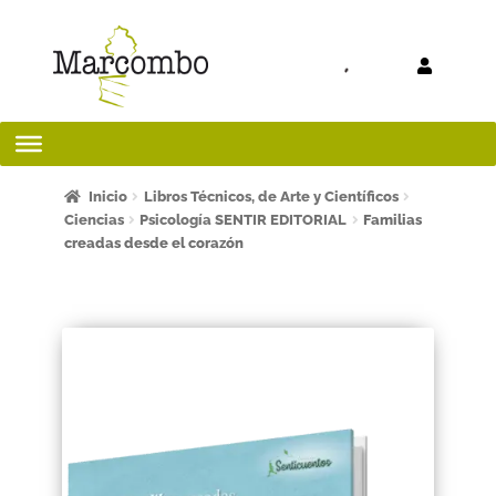
Ir a la
Ir al
navegación
contenido
Inicio
Inicio
Libros Técnicos, de Arte y Científicos
Ciencias
Psicología SENTIR EDITORIAL
Familias
creadas desde el corazón
¡Bienvenido al apartado para profesores!
¿Quieres ser autor?
ART FRIDAY 2025
Artículos del blog
AVISO LEGAL