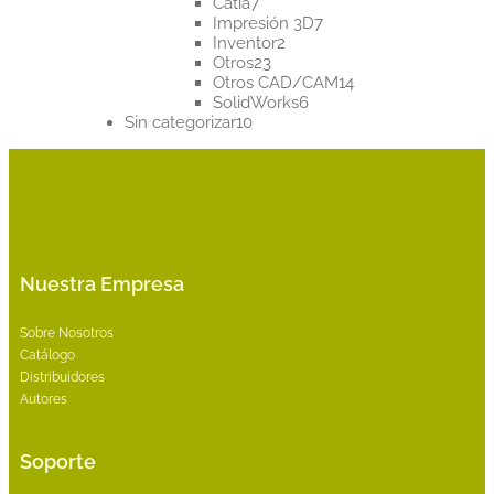
7
productos
Catia
7
productos
7
Impresión 3D
7
2
productos
Inventor
2
23
productos
Otros
23
productos
14
Otros CAD/CAM
14
6
productos
SolidWorks
6
10
productos
Sin categorizar
10
productos
Nuestra Empresa
Sobre Nosotros
Catálogo
Distribuidores
Autores
Soporte