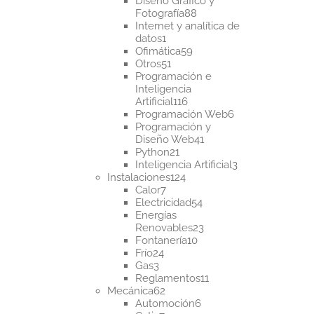
Diseño Gráfico y
88
Fotografía
88
productos
Internet y analítica de
1
datos
1
producto
59
Ofimática
59
51
productos
Otros
51
productos
Programación e
Inteligencia
116
Artificial
116
productos
6
Programación Web
6
productos
Programación y
41
Diseño Web
41
21
productos
Python
21
productos
3
Inteligencia Artificial
3
124
productos
Instalaciones
124
7
productos
Calor
7
productos
54
Electricidad
54
productos
Energías
23
Renovables
23
10
productos
Fontanería
10
24
productos
Frío
24
3
productos
Gas
3
productos
11
Reglamentos
11
62
productos
Mecánica
62
productos
6
Automoción
6