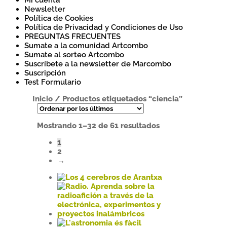
Mi cuenta
Newsletter
Política de Cookies
Política de Privacidad y Condiciones de Uso
PREGUNTAS FRECUENTES
Sumate a la comunidad Artcombo
Sumate al sorteo Artcombo
Suscríbete a la newsletter de Marcombo
Suscripción
Test Formulario
Inicio
/
Productos etiquetados “ciencia”
Ordenado
Mostrando 1–32 de 61 resultados
por
1
los
2
últimos
→
Este
producto
tiene
múltiples
variantes.
Este