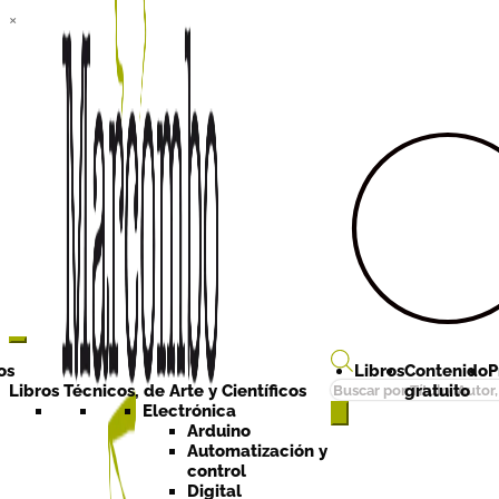
×
Ir a la
Ir al
navegación
contenido
os
Libros
Contenido
P
Búsqueda
Libros Técnicos, de Arte y Científicos
gratuito
de
Electrónica
Arduino
productos
Automatización y
control
Digital