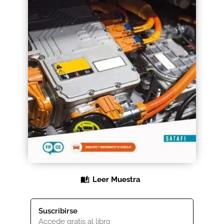
Black Friday 2025
Carrito
Categorías
Checkout
CONDICIONES DE COMPRA
Contacto
Contenido gratuito
Leer Muestra
Content restricted
Suscribirse
Distribuidores
Accede gratis al libro