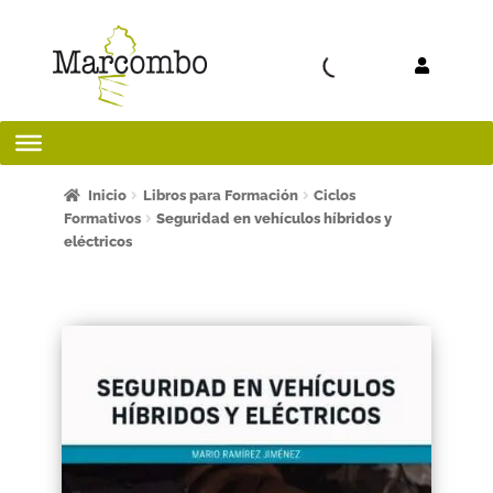
Ir a la
Ir al
navegación
contenido
Inicio
Inicio
Libros para Formación
Ciclos
Formativos
Seguridad en vehículos híbridos y
eléctricos
¡Bienvenido al apartado para profesores!
¿Quieres ser autor?
ART FRIDAY 2025
Artículos del blog
AVISO LEGAL