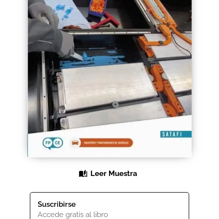
Black Friday 2025
Carrito
Categorías
Checkout
CONDICIONES DE COMPRA
Contacto
Contenido gratuito
Leer Muestra
Content restricted
Suscribirse
Distribuidores
Accede gratis al libro