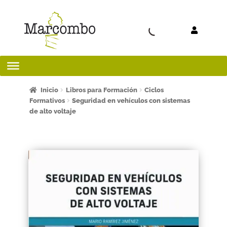
Ir a la
Ir al
navegación
contenido
Inicio
Inicio
Libros para Formación
Ciclos
Formativos
Seguridad en vehículos con sistemas
de alto voltaje
¡Bienvenido al apartado para profesores!
¿Quieres ser autor?
ART FRIDAY 2025
Artículos del blog
AVISO LEGAL