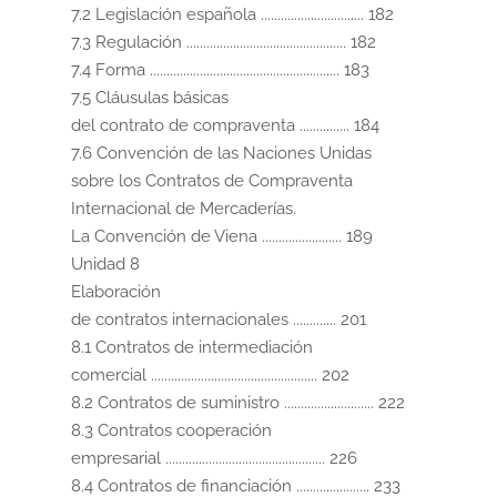
7.2 Legislación española ............................... 182

7.3 Regulación ................................................ 182

7.4 Forma ......................................................... 183

7.5 Cláusulas básicas

del contrato de compraventa ............... 184

7.6 Convención de las Naciones Unidas

sobre los Contratos de Compraventa

Internacional de Mercaderías.

La Convención de Viena ........................ 189

Unidad 8

Elaboración

de contratos internacionales ............. 201

8.1 Contratos de intermediación

comercial .................................................. 202

8.2 Contratos de suministro ........................... 222

8.3 Contratos cooperación

empresarial ................................................ 226

8.4 Contratos de financiación ...................... 233
