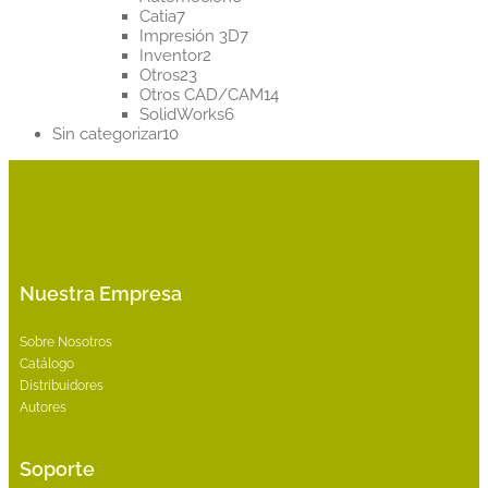
7
productos
Catia
7
productos
7
Impresión 3D
7
2
productos
Inventor
2
23
productos
Otros
23
productos
14
Otros CAD/CAM
14
6
productos
SolidWorks
6
10
productos
Sin categorizar
10
productos
Nuestra Empresa
Sobre Nosotros
Catálogo
Distribuidores
Autores
Soporte