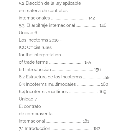
5.2 Elección de la ley aplicable

en materia de contratos

internacionales ......................................... 142

5.3. El arbitraje internacional ......................... 146

Unidad 6

Los Incoterms 2010 -

ICC Official rules

for the interpretation

of trade terms ....................................... 155

6.1 Introducción .............................................. 156

6.2 Estructura de los Incoterms ..................... 159

6.3 Incoterms multimodales .......................... 160

6.4 Incoterms marítimos ................................. 169

Unidad 7

El contrato

de compraventa

internacional ........................................ 181

7.1 Introducción .............................................. 182
