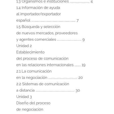
1.3 Organismos e instituciones .......................... 4

1.4 Información de ayuda

al importador/exportador

español .......................................................... 7

1.5 Búsqueda y selección

de nuevos mercados, proveedores

y agentes comerciales ................................ 9

Unidad 2

Establecimiento

del proceso de comunicación

en las relaciones internacionales ........ 19

2.1 La comunicación

en la negociación ...................................... 20

2.2 Sistemas de comunicación

a distancia ................................................... 30

Unidad 3

Diseño del proceso

de negociación
