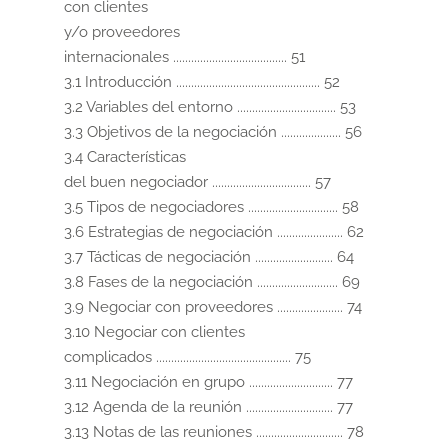
con clientes

y/o proveedores

internacionales ...................................... 51

3.1 Introducción ................................................ 52

3.2 Variables del entorno ................................. 53

3.3 Objetivos de la negociación .................... 56

3.4 Características

del buen negociador ................................. 57

3.5 Tipos de negociadores .............................. 58

3.6 Estrategias de negociación ...................... 62

3.7 Tácticas de negociación .......................... 64

3.8 Fases de la negociación ........................... 69

3.9 Negociar con proveedores ...................... 74

3.10 Negociar con clientes

complicados ............................................. 75

3.11 Negociación en grupo ............................ 77

3.12 Agenda de la reunión ............................. 77

3.13 Notas de las reuniones ............................. 78
