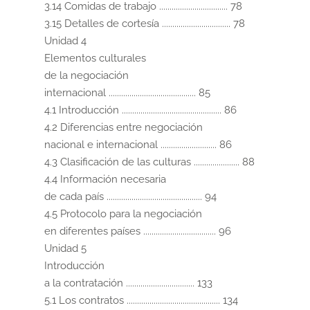
3.14 Comidas de trabajo ................................. 78

3.15 Detalles de cortesía ................................. 78

Unidad 4

Elementos culturales

de la negociación

internacional .......................................... 85

4.1 Introducción ................................................ 86

4.2 Diferencias entre negociación

nacional e internacional ........................... 86

4.3 Clasificación de las culturas ...................... 88

4.4 Información necesaria

de cada país .............................................. 94

4.5 Protocolo para la negociación

en diferentes países ................................... 96

Unidad 5

Introducción

a la contratación ................................. 133

5.1 Los contratos ............................................. 134
