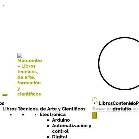
×
Ir a la
Ir al
navegación
contenido
os
Libros
Contenido
P
Búsqueda
Libros Técnicos, de Arte y Científicos
gratuito
de
Electrónica
Arduino
productos
Automatización y
control
Digital