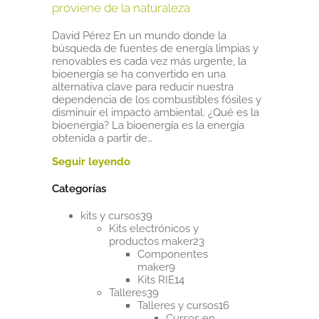
proviene de la naturaleza
David Pérez En un mundo donde la
búsqueda de fuentes de energía limpias y
renovables es cada vez más urgente, la
bioenergía se ha convertido en una
alternativa clave para reducir nuestra
dependencia de los combustibles fósiles y
disminuir el impacto ambiental. ¿Qué es la
bioenergía? La bioenergía es la energía
obtenida a partir de…
Categorías
39
kits y cursos
39
productos
Kits electrónicos y
23
productos maker
23
productos
Componentes
9
maker
9
productos
14
Kits RIE
14
39
productos
Talleres
39
productos
16
Talleres y cursos
16
productos
Cursos en