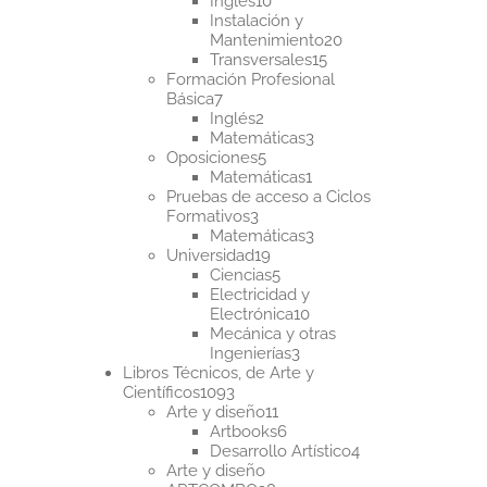
Inglés
10
productos
Instalación y
20
Mantenimiento
20
15
productos
Transversales
15
productos
Formación Profesional
7
Básica
7
productos
2
Inglés
2
productos
3
Matemáticas
3
5
productos
Oposiciones
5
productos
1
Matemáticas
1
producto
Pruebas de acceso a Ciclos
3
Formativos
3
productos
3
Matemáticas
3
19
productos
Universidad
19
productos
5
Ciencias
5
productos
Electricidad y
10
Electrónica
10
productos
Mecánica y otras
3
Ingenierías
3
productos
Libros Técnicos, de Arte y
1093
Científicos
1093
productos
11
Arte y diseño
11
productos
6
Artbooks
6
productos
4
Desarrollo Artístico
4
productos
Arte y diseño