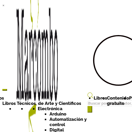
×
Ir a la
Ir al
navegación
contenido
os
Libros
Contenido
P
Búsqueda
Libros Técnicos, de Arte y Científicos
gratuito
de
Electrónica
Arduino
productos
Automatización y
control
Digital