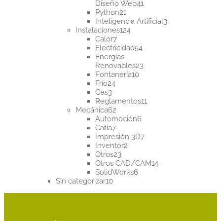
41
Diseño Web
41
21
productos
Python
21
productos
3
Inteligencia Artificial
3
124
productos
Instalaciones
124
7
productos
Calor
7
productos
54
Electricidad
54
productos
Energías
23
Renovables
23
10
productos
Fontanería
10
24
productos
Frío
24
3
productos
Gas
3
productos
11
Reglamentos
11
62
productos
Mecánica
62
productos
6
Automoción
6
7
productos
Catia
7
productos
7
Impresión 3D
7
2
productos
Inventor
2
23
productos
Otros
23
productos
14
Otros CAD/CAM
14
6
productos
SolidWorks
6
10
productos
Sin categorizar
10
productos