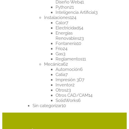
41
Diseño Web
41
21
productos
Python
21
productos
3
Inteligencia Artificial
3
124
productos
Instalaciones
124
7
productos
Calor
7
productos
54
Electricidad
54
productos
Energías
23
Renovables
23
10
productos
Fontanería
10
24
productos
Frío
24
3
productos
Gas
3
productos
11
Reglamentos
11
62
productos
Mecánica
62
productos
6
Automoción
6
7
productos
Catia
7
productos
7
Impresión 3D
7
2
productos
Inventor
2
23
productos
Otros
23
productos
14
Otros CAD/CAM
14
6
productos
SolidWorks
6
10
productos
Sin categorizar
10
productos