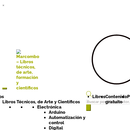
×
Ir a la
Ir al
navegación
contenido
os
Libros
Contenido
P
Búsqueda
Libros Técnicos, de Arte y Científicos
gratuito
de
Electrónica
Arduino
productos
Automatización y
control
Digital