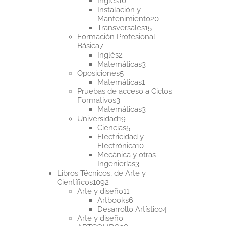
Inglés
10
productos
Instalación y
20
Mantenimiento
20
15
productos
Transversales
15
productos
Formación Profesional
7
Básica
7
productos
2
Inglés
2
productos
3
Matemáticas
3
5
productos
Oposiciones
5
productos
1
Matemáticas
1
producto
Pruebas de acceso a Ciclos
3
Formativos
3
productos
3
Matemáticas
3
19
productos
Universidad
19
productos
5
Ciencias
5
productos
Electricidad y
10
Electrónica
10
productos
Mecánica y otras
3
Ingenierías
3
productos
Libros Técnicos, de Arte y
1092
Científicos
1092
productos
11
Arte y diseño
11
productos
6
Artbooks
6
productos
4
Desarrollo Artístico
4
productos
Arte y diseño