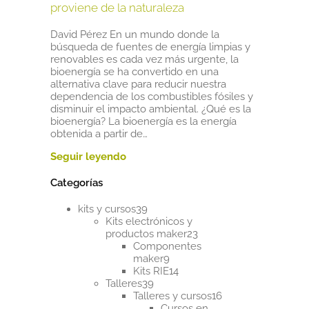
proviene de la naturaleza
David Pérez En un mundo donde la
búsqueda de fuentes de energía limpias y
renovables es cada vez más urgente, la
bioenergía se ha convertido en una
alternativa clave para reducir nuestra
dependencia de los combustibles fósiles y
disminuir el impacto ambiental. ¿Qué es la
bioenergía? La bioenergía es la energía
obtenida a partir de…
Categorías
39
kits y cursos
39
productos
Kits electrónicos y
23
productos maker
23
productos
Componentes
9
maker
9
productos
14
Kits RIE
14
39
productos
Talleres
39
productos
16
Talleres y cursos
16
productos
Cursos en