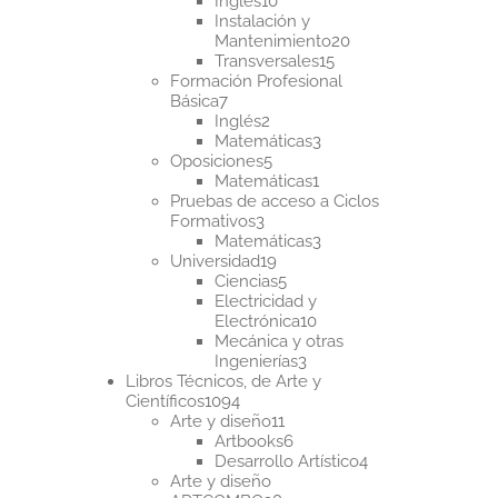
Inglés
10
productos
Instalación y
20
Mantenimiento
20
15
productos
Transversales
15
productos
Formación Profesional
7
Básica
7
productos
2
Inglés
2
productos
3
Matemáticas
3
5
productos
Oposiciones
5
productos
1
Matemáticas
1
producto
Pruebas de acceso a Ciclos
3
Formativos
3
productos
3
Matemáticas
3
19
productos
Universidad
19
productos
5
Ciencias
5
productos
Electricidad y
10
Electrónica
10
productos
Mecánica y otras
3
Ingenierías
3
productos
Libros Técnicos, de Arte y
1094
Científicos
1094
productos
11
Arte y diseño
11
productos
6
Artbooks
6
productos
4
Desarrollo Artístico
4
productos
Arte y diseño