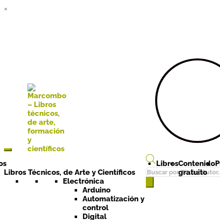
×
Ir a la
Ir al
navegación
contenido
os
Libros
Contenido
P
Búsqueda
Libros Técnicos, de Arte y Científicos
gratuito
de
Electrónica
Arduino
productos
Automatización y
control
Digital