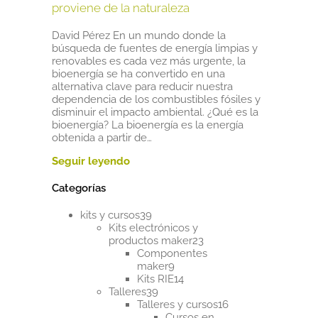
proviene de la naturaleza
David Pérez En un mundo donde la
búsqueda de fuentes de energía limpias y
renovables es cada vez más urgente, la
bioenergía se ha convertido en una
alternativa clave para reducir nuestra
dependencia de los combustibles fósiles y
disminuir el impacto ambiental. ¿Qué es la
bioenergía? La bioenergía es la energía
obtenida a partir de…
Categorías
39
kits y cursos
39
productos
Kits electrónicos y
23
productos maker
23
productos
Componentes
9
maker
9
productos
14
Kits RIE
14
39
productos
Talleres
39
productos
16
Talleres y cursos
16
productos
Cursos en