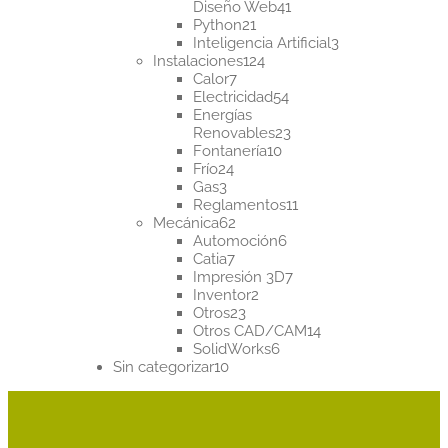
41
Diseño Web
41
21
productos
Python
21
productos
3
Inteligencia Artificial
3
124
productos
Instalaciones
124
7
productos
Calor
7
productos
54
Electricidad
54
productos
Energías
23
Renovables
23
10
productos
Fontanería
10
24
productos
Frío
24
3
productos
Gas
3
productos
11
Reglamentos
11
62
productos
Mecánica
62
productos
6
Automoción
6
7
productos
Catia
7
productos
7
Impresión 3D
7
2
productos
Inventor
2
23
productos
Otros
23
productos
14
Otros CAD/CAM
14
6
productos
SolidWorks
6
10
productos
Sin categorizar
10
productos