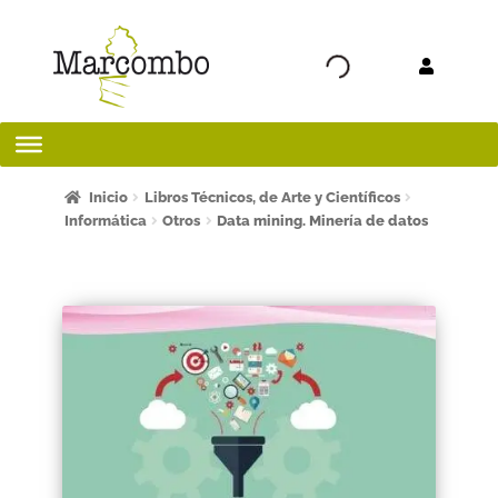
Ir a la
Ir al
navegación
contenido
Inicio
Inicio
Libros Técnicos, de Arte y Científicos
Informática
Otros
Data mining. Minería de datos
¡Bienvenido al apartado para profesores!
¿Quieres ser autor?
ART FRIDAY 2025
Artículos del blog
AVISO LEGAL