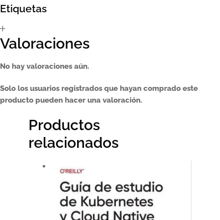
Etiquetas
Sumate al sorteo Artcombo
Valoraciones
Suscríbete a la newsletter de Marcombo
No hay valoraciones aún.
Suscripción
Solo los usuarios registrados que hayan comprado este
Test Formulario
producto pueden hacer una valoración.
Productos
relacionados