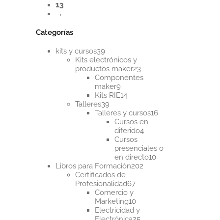
13
producto
→
Categorías
39
kits y cursos
39
productos
Kits electrónicos y
23
productos maker
23
productos
Componentes
9
maker
9
productos
14
Kits RIE
14
39
productos
Talleres
39
productos
16
Talleres y cursos
16
productos
Cursos en
4
diferido
4
productos
Cursos
presenciales o
10
en directo
10
202
productos
Libros para Formación
202
productos
Certificados de
67
Profesionalidad
67
productos
Comercio y
10
Marketing
10
productos
Electricidad y
25
Electrónica
25