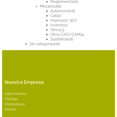
productos
11
Reglamentos
11
62
productos
Mecánica
62
productos
6
Automoción
6
7
productos
Catia
7
productos
7
Impresión 3D
7
2
productos
Inventor
2
23
productos
Otros
23
productos
14
Otros CAD/CAM
14
6
productos
SolidWorks
6
10
productos
Sin categorizar
10
productos
Nuestra Empresa
Sobre Nosotros
Catálogo
Distribuidores
Autores