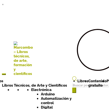
×
Ir a la
Ir al
navegación
contenido
os
Libros
Contenido
P
Búsqueda
Libros Técnicos, de Arte y Científicos
gratuito
de
Electrónica
Arduino
productos
Automatización y
control
Digital