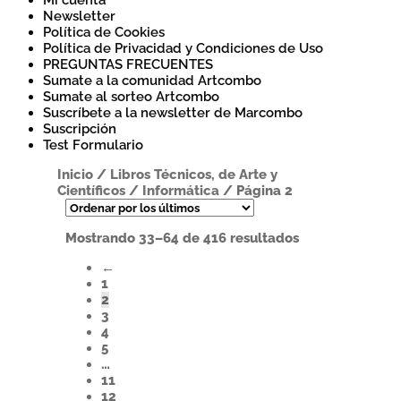
Mi cuenta
Newsletter
Política de Cookies
Política de Privacidad y Condiciones de Uso
PREGUNTAS FRECUENTES
Sumate a la comunidad Artcombo
Sumate al sorteo Artcombo
Suscríbete a la newsletter de Marcombo
Suscripción
Test Formulario
Inicio
/
Libros Técnicos, de Arte y
Científicos
/
Informática
/
Página 2
Ordenado
Mostrando 33–64 de 416 resultados
por
←
los
1
últimos
2
3
4
5
…
11
12