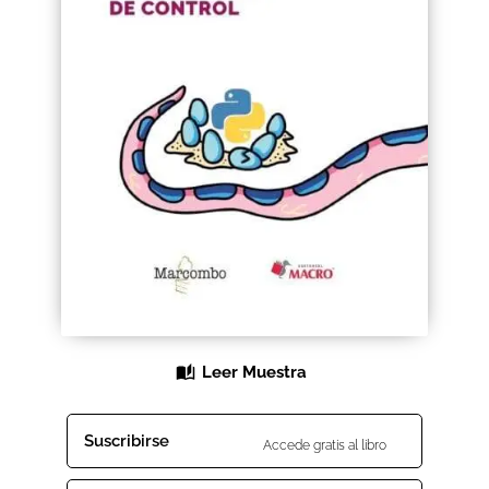
Black Friday 2025
Carrito
Categorías
Checkout
CONDICIONES DE COMPRA
Contacto
Contenido gratuito
Leer Muestra
Content restricted
Suscribirse
Accede gratis al libro
Distribuidores