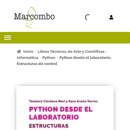
Ir a la
Ir al
navegación
contenido
Inicio
Inicio
Libros Técnicos, de Arte y Científicos
Informática
Python
Python desde el laboratorio.
Estructuras de control
¡Bienvenido al apartado para profesores!
¿Quieres ser autor?
ART FRIDAY 2025
Artículos del blog
AVISO LEGAL