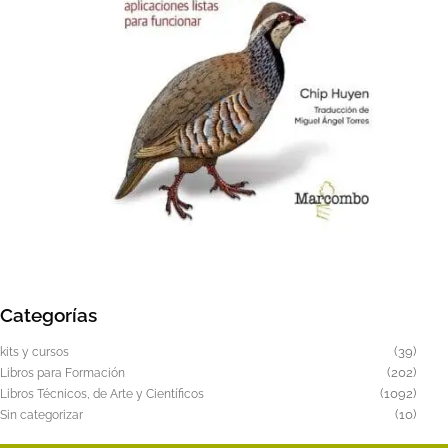
se
pueden
elegir
en
la
página
de
producto
Este
producto
tiene
Categorías
múltiples
variantes.
39
39
kits y cursos
Las
produ
202
202
Libros para Formación
produ
1092
1092
opciones
Libros Técnicos, de Arte y Científicos
produ
10
10
Sin categorizar
se
produ
pueden