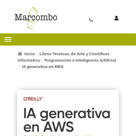
Ir a la
Ir al
navegación
contenido
Inicio
Inicio
Libros Técnicos, de Arte y Científicos
Informática
Programación e Inteligencia Artificial
IA generativa en AWS
¡Bienvenido al apartado para profesores!
¿Quieres ser autor?
ART FRIDAY 2025
Artículos del blog
AVISO LEGAL