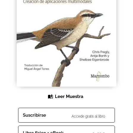
Black Friday 2025
Carrito
Categorías
Checkout
CONDICIONES DE COMPRA
Contacto
Leer Muestra
Contenido gratuito
Content restricted
Suscribirse
Accede gratis al libro
Distribuidores
Libro físico + eBook