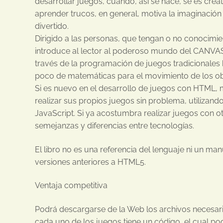
desarrollar juegos, cuando, así se hace, se es crea
aprender trucos, en general, motiva la imaginación 
divertido.
Dirigido a las personas, que tengan o no conocimi
introduce al lector al poderoso mundo del CANVAS
través de la programación de juegos tradicionales
poco de matemáticas para el movimiento de los ob
Si es nuevo en el desarrollo de juegos con HTML,
realizar sus propios juegos sin problema, utiliza
JavaScript. Si ya acostumbra realizar juegos con o
semejanzas y diferencias entre tecnologías.
El libro no es una referencia del lenguaje ni un ma
versiones anteriores a HTML5.
Ventaja competitiva
Podrá descargarse de la Web los archivos necesario
cada uno de los juegos tiene un código, el cual po