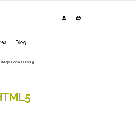
res
Blog
g
AVISO LEGAL
Black Friday 2025
juegos con HTML5
cted
Distribuidores
Informática
 Uso
PREGUNTAS FRECUENTES
 HTML5
mbo
Suscripción
Test Formulario