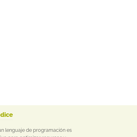
ndice
un lenguaje de programación es