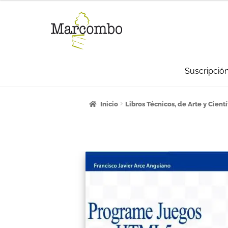
Suscripció
Inicio
¡Bienvenido al apartado para pro
Inicio
Libros Técnicos, de Arte y Cientí
Carrito
Categorías
Checkout
CONDICI
La empresa
Libros
Mi cuenta
Newslett
Sumate a la comunidad Artcombo
Sum