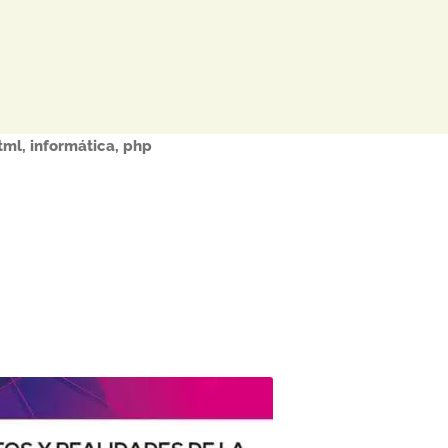
tml
,
informática
,
php
Este
producto
tiene