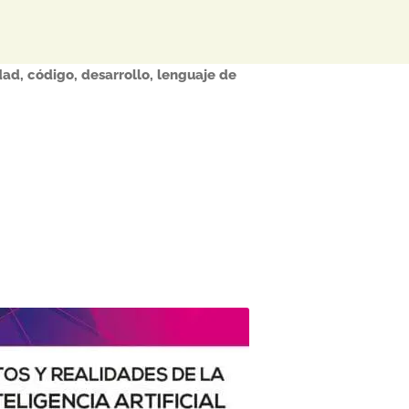
dad
,
código
,
desarrollo
,
lenguaje de
Este
producto
tiene
múltiples
variantes.