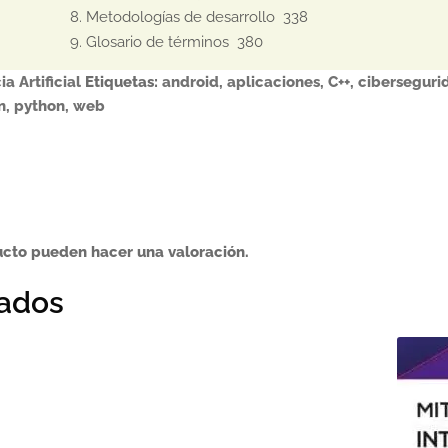
8. Metodologías de desarrollo  338

9. Glosario de términos  380
a Artificial
Etiquetas:
android
,
aplicaciones
,
C++
,
ciberseguri
n
,
python
,
web
ucto pueden hacer una valoración.
nados