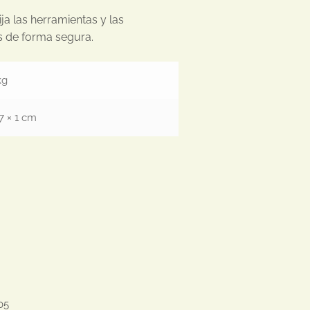
lija las herramientas y las
s de forma segura.
kg
17 × 1 cm
5
