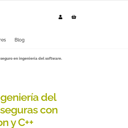
res
Blog
g
AVISO LEGAL
Black Friday 2025
 seguro en ingeniería del software.
cted
Distribuidores
Informática
 Uso
PREGUNTAS FRECUENTES
geniería del
mbo
Suscripción
Test Formulario
 seguras con
n y C++