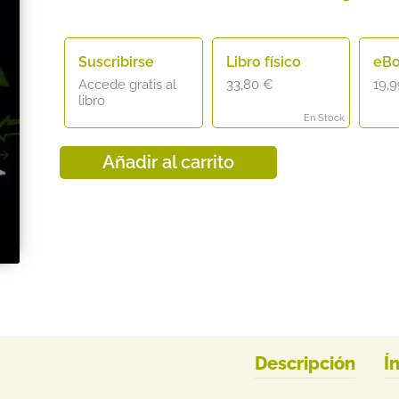
Suscribirse
Libro físico
eB
Accede gratis al
33,80
€
19,
libro
En Stock
Añadir al carrito
Descripción
Í