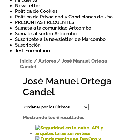
Mi cuenta
Newsletter
Política de Cookies
Política de Privacidad y Condiciones de Uso
PREGUNTAS FRECUENTES
Sumate a la comunidad Artcombo
Sumate al sorteo Artcombo
Suscríbete a la newsletter de Marcombo
Suscripción
Test Formulario
Inicio
/
Autores
/
José Manuel Ortega
Candel
José Manuel Ortega
Candel
Ordenado
Mostrando los 6 resultados
por
los
últimos
Este