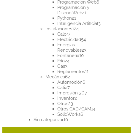
productos
6
Programación Web
6
productos
Programación y
41
Diseño Web
41
21
productos
Python
21
productos
3
Inteligencia Artificial
3
124
productos
Instalaciones
124
7
productos
Calor
7
productos
54
Electricidad
54
productos
Energías
23
Renovables
23
10
productos
Fontanería
10
24
productos
Frío
24
3
productos
Gas
3
productos
11
Reglamentos
11
62
productos
Mecánica
62
productos
6
Automoción
6
7
productos
Catia
7
productos
7
Impresión 3D
7
2
productos
Inventor
2
23
productos
Otros
23
productos
14
Otros CAD/CAM
14
6
productos
SolidWorks
6
10
productos
Sin categorizar
10
productos