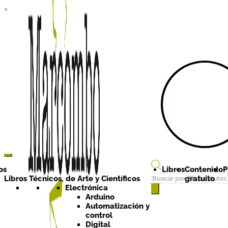
×
Ir a la
Ir al
navegación
contenido
os
Libros
Contenido
P
Búsqueda
Libros Técnicos, de Arte y Científicos
gratuito
de
Electrónica
Arduino
productos
Automatización y
control
Digital