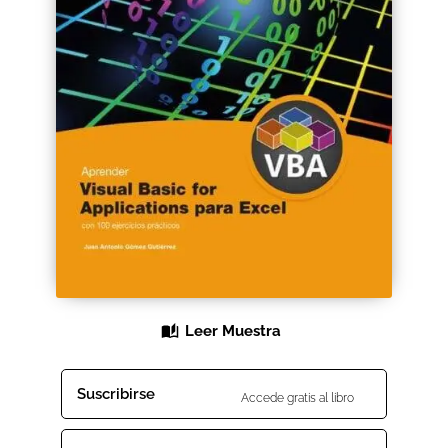
Black Friday 2025
Carrito
Categorías
Checkout
CONDICIONES DE COMPRA
Contacto
Contenido gratuito
Leer Muestra
Content restricted
Suscribirse
Accede gratis al libro
Distribuidores