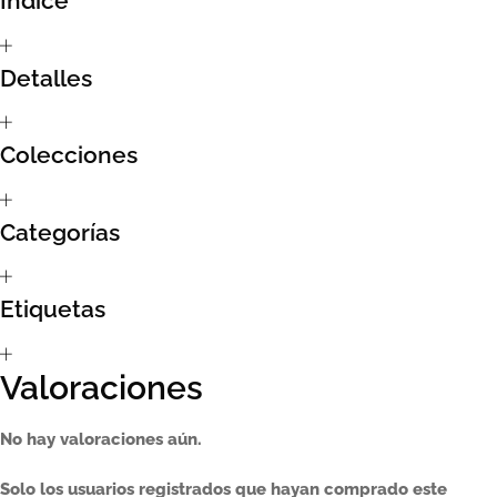
Índice
Sumate al sorteo Artcombo
Detalles
Suscríbete a la newsletter de Marcombo
Colecciones
Suscripción
Test Formulario
Categorías
Etiquetas
Valoraciones
No hay valoraciones aún.
Solo los usuarios registrados que hayan comprado este