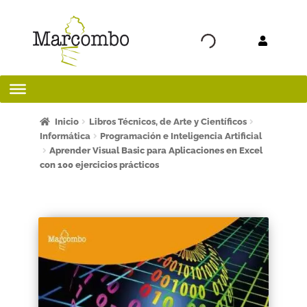
Ir a la
Ir al
navegación
contenido
Inicio
Inicio
Libros Técnicos, de Arte y Científicos
Informática
Programación e Inteligencia Artificial
Aprender Visual Basic para Aplicaciones en Excel
¡Bienvenido al apartado para profesores!
con 100 ejercicios prácticos
¿Quieres ser autor?
ART FRIDAY 2025
Artículos del blog
AVISO LEGAL