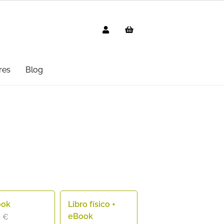
res
Blog
g
AVISO LEGAL
Black Friday 2025
cted
Distribuidores
Informática
 Uso
PREGUNTAS FRECUENTES
mbo
Suscripción
Test Formulario
ook
Libro físico +
eBook
9
€