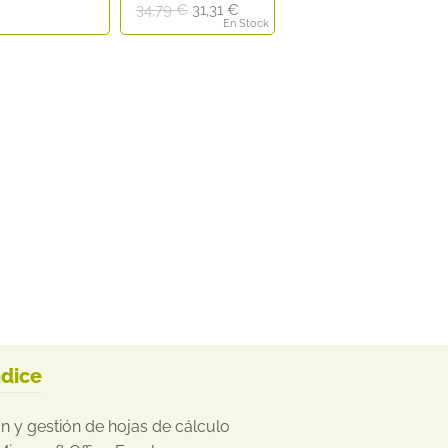
El
El
34,79
€
31,31
€
En Stock
precio
precio
original
actual
era:
es:
34,79 €.
31,31 €.
ndice
 y gestión de hojas de cálculo