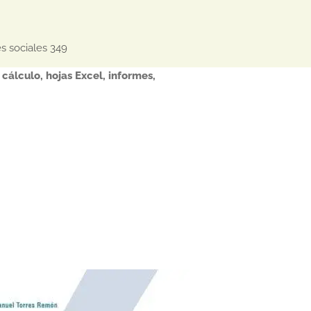
s sociales 349
 cálculo
,
hojas Excel
,
informes
,
Este
producto
tiene