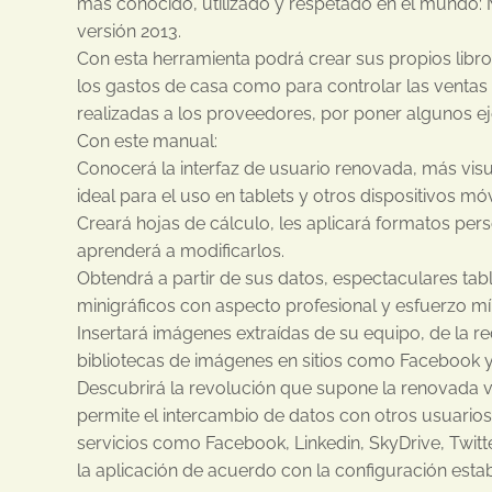
más conocido, utilizado y respetado en el mundo: M
versión 2013.
Con esta herramienta podrá crear sus propios libro
los gastos de casa como para controlar las venta
realizadas a los proveedores, por poner algunos e
Con este manual:
Conocerá la interfaz de usuario renovada, más vis
ideal para el uso en tablets y otros dispositivos móv
Creará hojas de cálculo, les aplicará formatos per
aprenderá a modificarlos.
Obtendrá a partir de sus datos, espectaculares tab
minigráficos con aspecto profesional y esfuerzo m
Insertará imágenes extraídas de su equipo, de la re
bibliotecas de imágenes en sitios como Facebook y 
Descubrirá la revolución que supone la renovada v
permite el intercambio de datos con otros usuarios
servicios como Facebook, Linkedin, SkyDrive, Twitte
la aplicación de acuerdo con la configuración estab