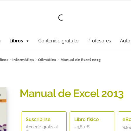
Ir a la
Ir al
navegación
contenido
n
Libros
Contenido gratuito
Profesores
Auto
fesores!
¿Quieres ser autor?
ART FRIDAY 2025
Artículos del blo
ficos
Informática
Ofimática
Manual de Excel 2013
ONES DE COMPRA
Contacto
Contenido gratuito
Content restri
er
Política de Cookies
Política de Privacidad y Condiciones de
Manual de Excel 2013
ate al sorteo Artcombo
Suscríbete a la newsletter de Marco
Suscribirse
Libro físico
eB
Accede gratis al
24,80
€
9,9